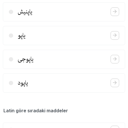
یاپنیش
یاپو
یاپوجی
یاپود
Latin göre sıradaki maddeler