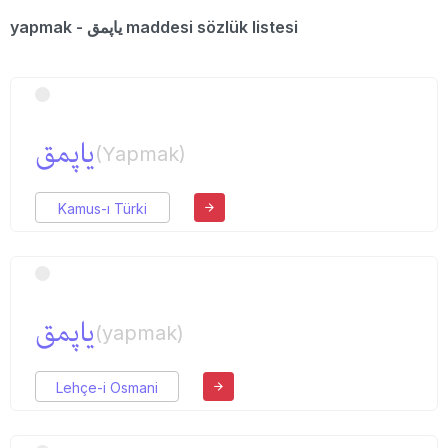
yapmak - یاپمق maddesi sözlük listesi
یاپمق
(Yapmak)
Kamus-ı Türki
یاپمق
(yapmak)
Lehçe-i Osmani