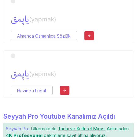
یاپمق
(yapmak)
Almanca Osmanlıca Sözlük
یاپمق
(yapmak)
Hazine-i Lugat
Seyyah Pro Youtube Kanalımız Açıldı
Seyyah Pro
Ülkemizdeki
Tarihi ve Kültürel Mirası
Adım adım
4K Profesyonel
çekimlerle
kayıt altına
alıyoruz.