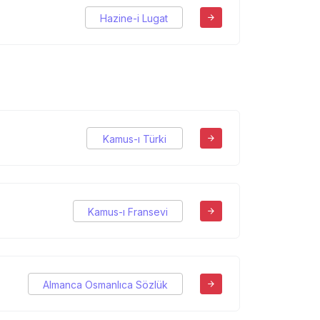
Hazine-i Lugat
Kamus-ı Türki
Kamus-ı Fransevi
Almanca Osmanlıca Sözlük