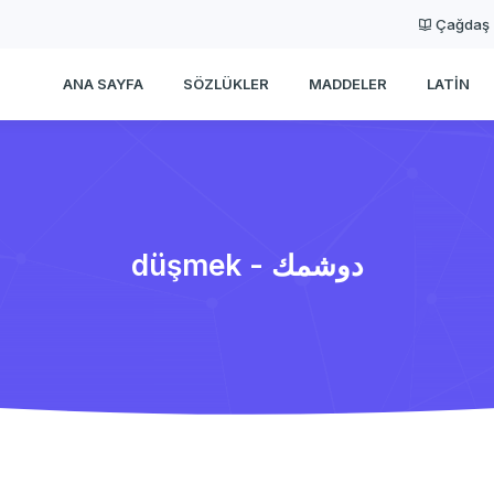
Çağdaş
ANA SAYFA
SÖZLÜKLER
MADDELER
LATIN
düşmek - دوشمك