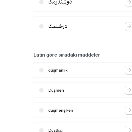
دوشندرمك
دوشنمك
Latin göre sıradaki maddeler
düşmanlık
Düşmen
düşmenşiken
Düşthâr