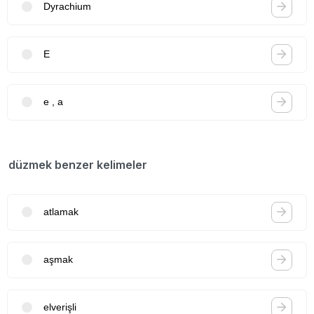
Dyrachium
E
e , a
düzmek benzer kelimeler
atlamak
aşmak
elverişli