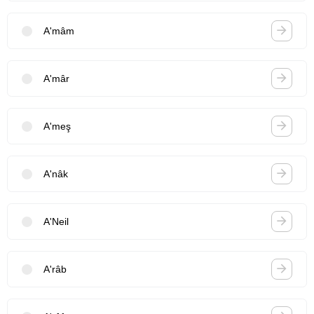
A'mâm
A'mâr
A'meş
A'nâk
A'Neil
A'râb