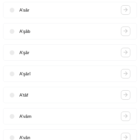
A'sâr
A'şâb
A'şâr
A'şârî
A'tâf
A'vâm
A'vân