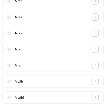
A'râf
A'râs
A'râz
A'rec
A'ref
A'sâb
A'sâbî