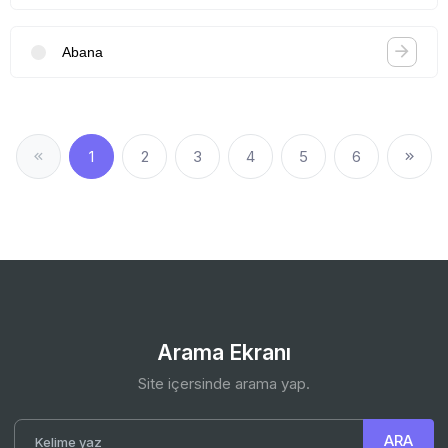
Abana
1
2
3
4
5
6
Arama Ekranı
Site içersinde arama yap.