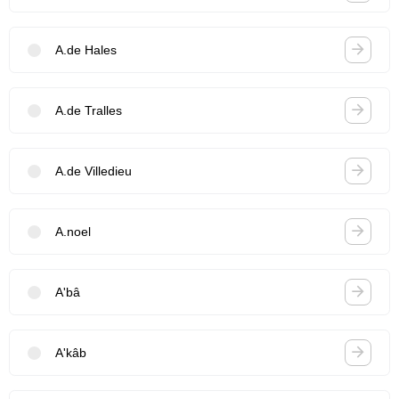
A.de Hales
A.de Tralles
A.de Villedieu
A.noel
A'bâ
A'kâb