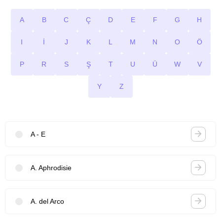
A
B
C
Ç
D
E
F
G
H
I
İ
J
K
L
M
N
O
Ö
P
R
S
Ş
T
U
Ü
W
V
Y
Z
A - E
A. Aphrodisie
A. del Arco