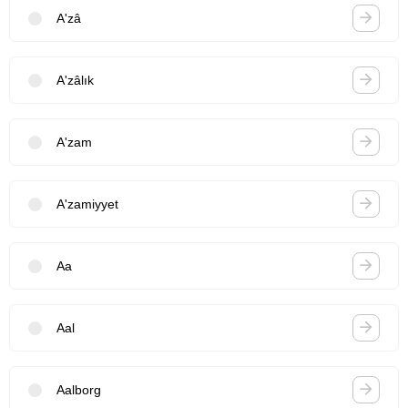
A'zâ
A'zâlık
A'zam
A'zamiyyet
Aa
Aal
Aalborg