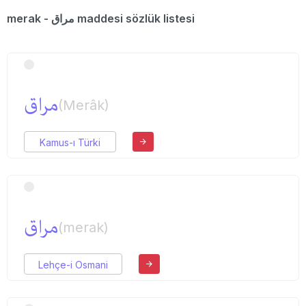
merak - مراق maddesi sözlük listesi
مراق
(Merâk)
Kamus-ı Türki
مراق
(merak)
Lehçe-i Osmani