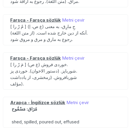
مراق. (متن اللغة). رجوع به اراقة شود.
Farsça - Farsça sözlük
Metni çevir
[ مُ رْ را ] (ع ص، اِ) جِ مارِق، به معنی
آنکه از دین خارج شده است. (از متن اللغة).
رجوع به مارق و مرق و مروق شود.
Farsça - Farsça sözlük
Metni çevir
[ مَ رْ را ] (ع ص) خوردی فروش.
شورباپز. (دستور الاخوان). خوردی پز.
شوربافروش. (زمخشری، از یادداشت
مؤلف).
Arapça - İngilizce sözlük
Metni çevir
مُرَاق: مَسْفُوح
shed, spilled, poured out, effused