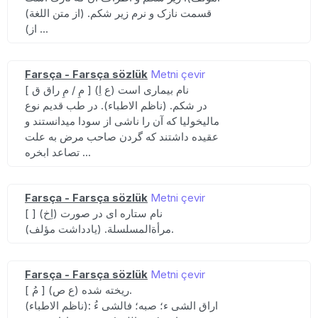
قسمت نازک و نرم زیر شکم. (از متن اللغة)
(از ...
Farsça - Farsça sözlük
Metni çevir
[ مِ / مِ راق ق ] (ع اِ) نام بیماری است
در شکم. (ناظم الاطباء). در طب قدیم نوع
مالیخولیا که آن را ناشی از سودا میدانستند و
عقیده داشتند که گردن صاحب مرض به علت
تصاعد ابخره ...
Farsça - Farsça sözlük
Metni çevir
[ ] (اِخ) نام ستاره ای در صورت
مرأةالمسلسلة. (یادداشت مؤلف).
Farsça - Farsça sözlük
Metni çevir
[ مُ ] (ع ص) ریخته شده.
(ناظم الاطباء): اراق الشی ء؛ صبه؛ فالشی ءُ