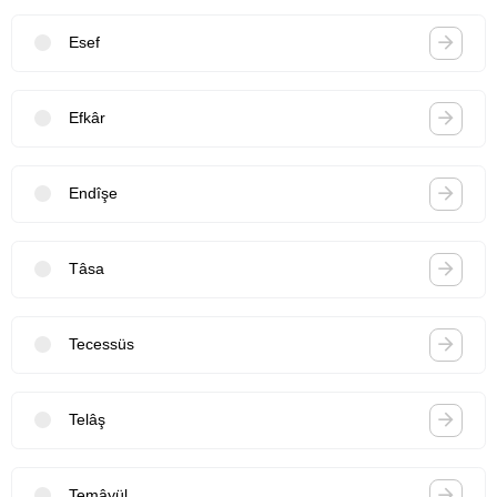
Esef
Efkâr
Endîşe
Tâsa
Tecessüs
Telâş
Temâyül