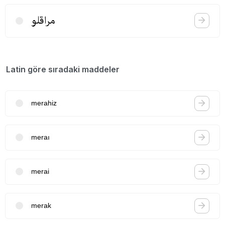
مراقلو
Latin göre sıradaki maddeler
merahiz
meraı
merai
merak