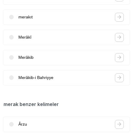
merakıt
Merâkî
Merâkib
Merâkib-i Bahriyye
merak benzer kelimeler
Ârzu