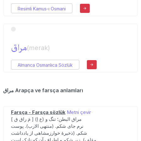
Resimli Kamus-ı Osmani
مراق
(merak)
Almanca Osmanlıca Sözlük
مراق Arapça ve farsça anlamları
Farsça - Farsça sözlük
Metni çevir
[ مَ راق ق ] (ع اِ) مراق البطن؛ تنگ و
نرم جای شکم. (منتهی الارب). پوست
شکم. (ذخیرهٔ خوارزمشاهی از یادداشت
مؤلف). زیر شکم و اطراف آن که نازک است.