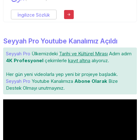
İngilizce Sözlük
Seyyah Pro Youtube Kanalımız Açıldı
Seyyah Pro
Ülkemizdeki
Tarihi ve Kültürel Mirası
Adım adım
4K Profesyonel
çekimlerle
kayıt altına
alıyoruz.
Her gün yeni videolarla yep yeni bir projeye başladık.
Seyyah Pro
Youtube Kanalımıza
Abone Olarak
Bize
Destek Olmayı unutmayınız.