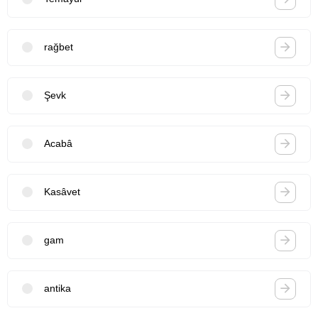
rağbet
Şevk
Acabâ
Kasâvet
gam
antika