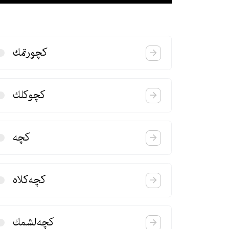
كچورتمك
كچوكلك
كچه
كچه‌كلاه
كچه‌لشمك