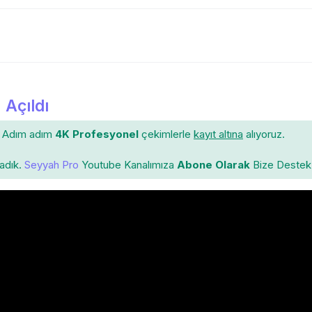
 Açıldı
Adım adım
4K Profesyonel
çekimlerle
kayıt altına
alıyoruz.
ladık.
Seyyah Pro
Youtube Kanalımıza
Abone Olarak
Bize Destek 