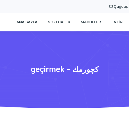
Çağdaş
ANA SAYFA
SÖZLÜKLER
MADDELER
LATIN
geçirmek - كچورمك