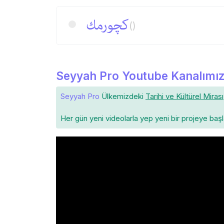
كچورمك
()
Seyyah Pro Youtube Kanalımız
Seyyah Pro
Ülkemizdeki
Tarihi ve Kültürel Mirası
Her gün yeni videolarla yep yeni bir projeye baş