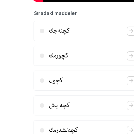
Sıradaki maddeler
كچنه‌جك
كچورمك
كچول
كچه باش
كچه‌لشدرمك