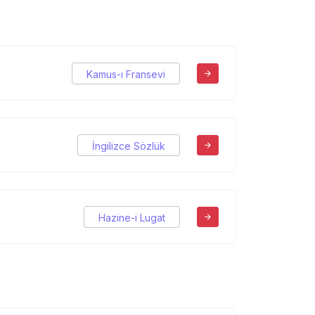
Kamus-ı Fransevi
İngilizce Sözlük
Hazine-i Lugat