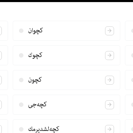
كچوان
كچوك
كچون
كچه‌جی
كچه‌لشدیرمك