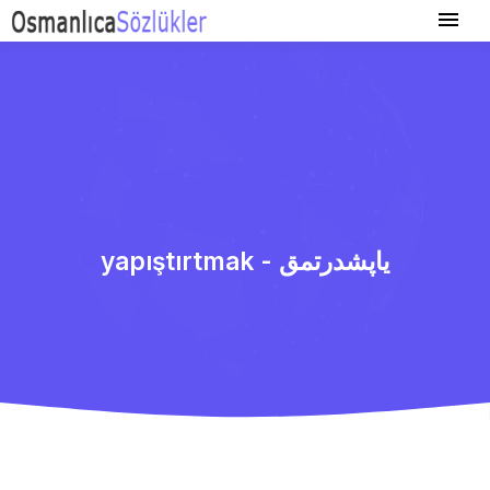
yapıştırtmak - یاپشدرتمق