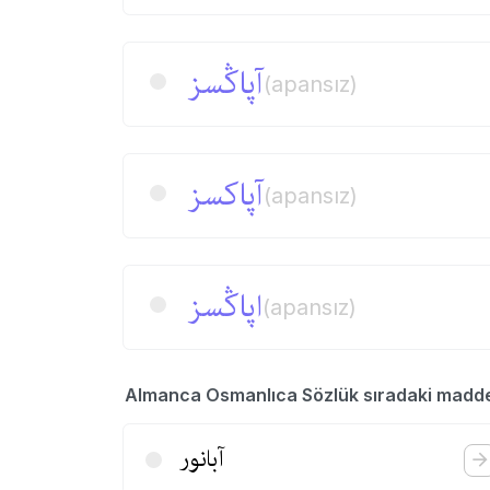
آپاڭسز
(apansız)
آپاكسز
(apansız)
اپاڭسز
(apansız)
Almanca Osmanlıca Sözlük sıradaki madd
آبانور