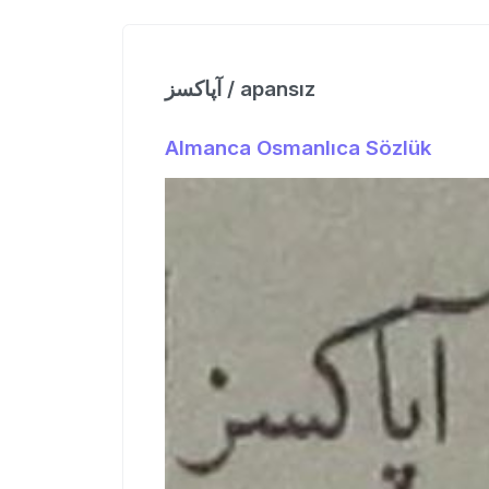
آپاكسز / apansız
Almanca Osmanlıca Sözlük