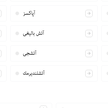
آپاكسز
آتش بالیغی
آتشجی
آتشلندیرمك