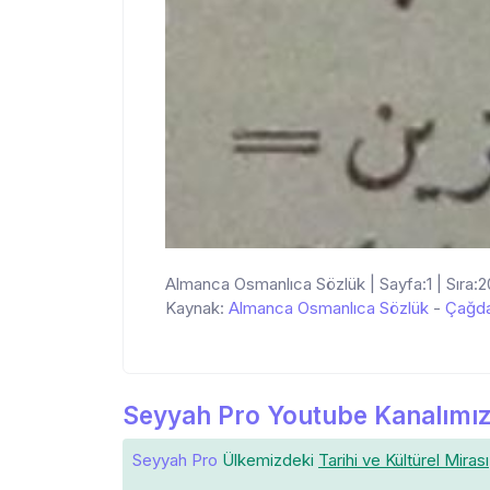
Almanca Osmanlıca Sözlük | Sayfa:1 | Sıra:2
Kaynak:
Almanca Osmanlıca Sözlük
-
Çağda
Seyyah Pro Youtube Kanalımız
Seyyah Pro
Ülkemizdeki
Tarihi ve Kültürel Mirası