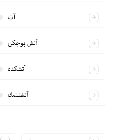
آت
آتش بوجكی
آتشكده
آتشلنمك