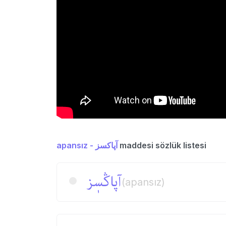
apansız - آپاكسز
maddesi sözlük listesi
آپاڭسٖز
(apansız)