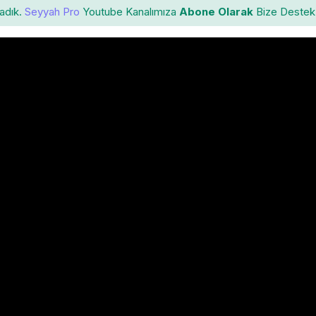
ladık.
Seyyah Pro
Youtube Kanalımıza
Abone Olarak
Bize Destek 