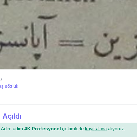
0
ş sözlük
 Açıldı
Adım adım
4K Profesyonel
çekimlerle
kayıt altına
alıyoruz.