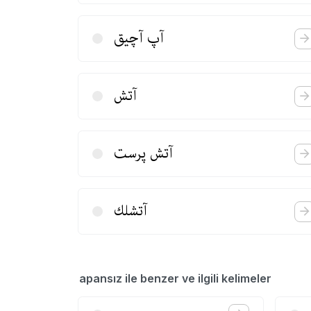
آپ آچیق
آتش
آتش پرست
آتشلك
apansız ile benzer ve ilgili kelimeler