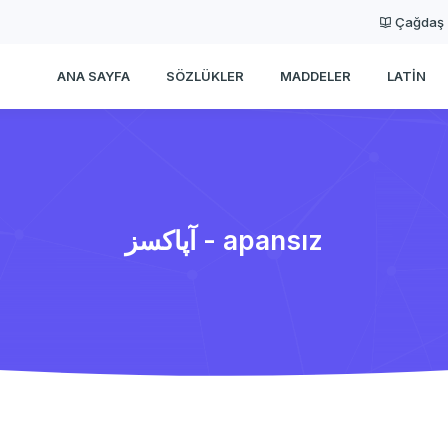
Çağdaş
ANA SAYFA
SÖZLÜKLER
MADDELER
LATIN
آپاكسز - apansız