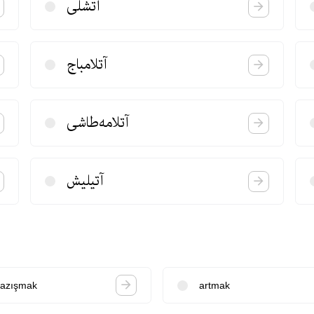
آتشلی
آتلامباج
آتلامه‌طاشی
آتیلیش
azışmak
artmak