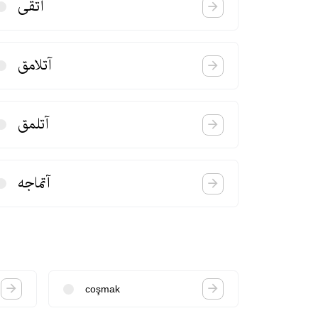
آتقی
آتلامق
آتلمق
آتماجه
coşmak