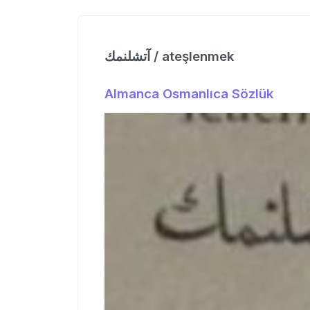
آتشلنمك / ateşlenmek
Almanca Osmanlıca Sözlük