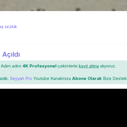
4
ş sözlük
 Açıldı
Adım adım
4K Profesyonel
çekimlerle
kayıt altına
alıyoruz.
ladık.
Seyyah Pro
Youtube Kanalımıza
Abone Olarak
Bize Destek 