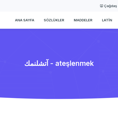
Çağdaş
ANA SAYFA
SÖZLÜKLER
MADDELER
LATIN
آتشلنمك - ateşlenmek