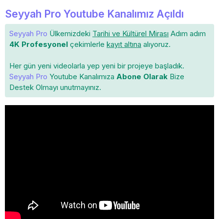
Seyyah Pro Youtube Kanalımız Açıldı
Seyyah Pro
Ülkemizdeki
Tarihi ve Kültürel Mirası
Adım adım
4K Profesyonel
çekimlerle
kayıt altına
alıyoruz.
Her gün yeni videolarla yep yeni bir projeye başladık.
Seyyah Pro
Youtube Kanalımıza
Abone Olarak
Bize
Destek Olmayı unutmayınız.