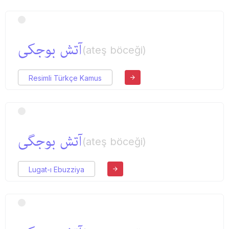
آتش بوجكی
(ateş böceği)
Resimli Türkçe Kamus
آتش بوجگی
(ateş böceği)
Lugat-ı Ebuzziya