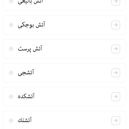
آتش بالیغی
آتش بوجكی
آتش پرست
آتشجی
آتشكده
آتشلك