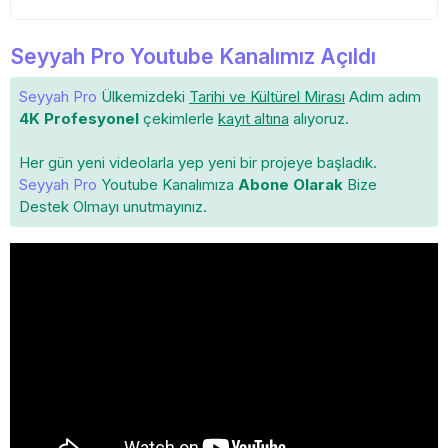
Seyyah Pro Youtube Kanalımız Açıldı
Seyyah Pro
Ülkemizdeki
Tarihi ve Kültürel Mirası
Adım adım
4K Profesyonel
çekimlerle
kayıt altına
alıyoruz.
Her gün yeni videolarla yep yeni bir projeye başladık.
Seyyah Pro
Youtube Kanalımıza
Abone Olarak
Bize
Destek Olmayı unutmayınız.