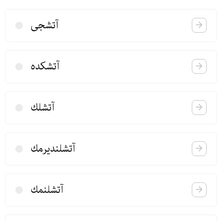
آتشجی
آتشكده
آتشلك
آتشلندیرمك
آتشلنمك