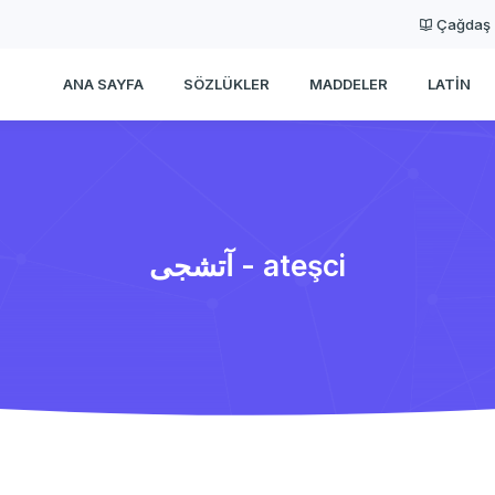
Çağdaş
ANA SAYFA
SÖZLÜKLER
MADDELER
LATIN
آتشجی - ateşci