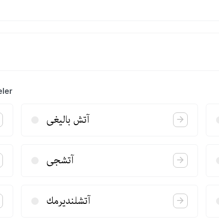
eler
آتش بالیغی
آتشجی
آتشلندیرمك