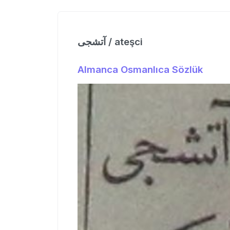
آتشجی / ateşci
Almanca Osmanlıca Sözlük