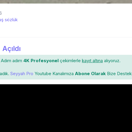
6
ş sözlük
 Açıldı
Adım adım
4K Profesyonel
çekimlerle
kayıt altına
alıyoruz.
ladık.
Seyyah Pro
Youtube Kanalımıza
Abone Olarak
Bize Destek 