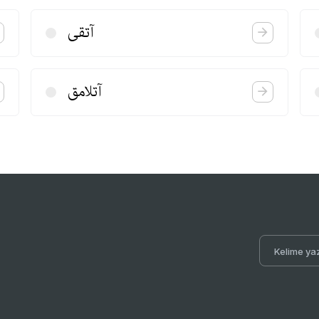
آتقی
آتلامق