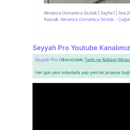
Almanca Osmanlıca Sözlük | Sayfa:1 | Sıra:2
Kaynak:
Almanca Osmanlıca Sözlük
-
Çağda
Seyyah Pro Youtube Kanalımız
Seyyah Pro
Ülkemizdeki
Tarihi ve Kültürel Mirası
Her gün yeni videolarla yep yeni bir projeye baş