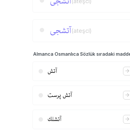
آتشجی
(ateşci)
آتشجی
(ateşci)
Almanca Osmanlıca Sözlük sıradaki madd
آتش
آتش پرست
آتشلك