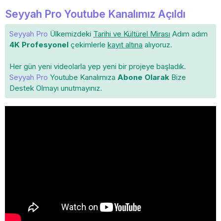
Seyyah Pro Youtube Kanalımız Açıldı
Seyyah Pro
Ülkemizdeki
Tarihi ve Kültürel Mirası
Adım adım
4K Profesyonel
çekimlerle
kayıt altına
alıyoruz.
Her gün yeni videolarla yep yeni bir projeye başladık.
Seyyah Pro
Youtube Kanalımıza
Abone Olarak
Bize
Destek Olmayı unutmayınız.