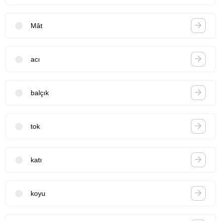
Mât
acı
balçık
tok
katı
koyu