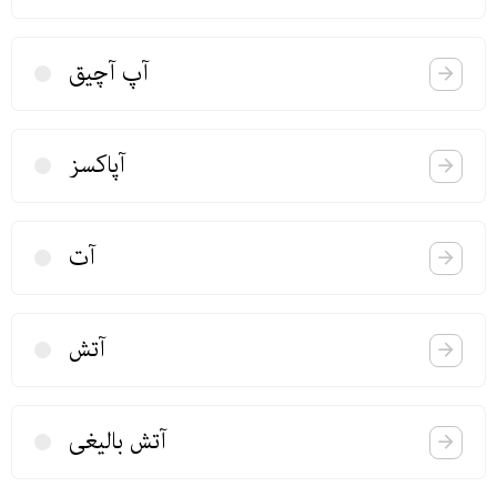
آپ آچیق
آپاكسز
آت
آتش
آتش بالیغی