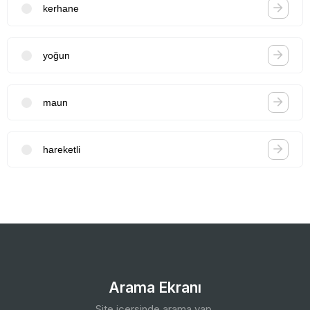
kerhane
yoğun
maun
hareketli
Arama Ekranı
Site içersinde arama yap.