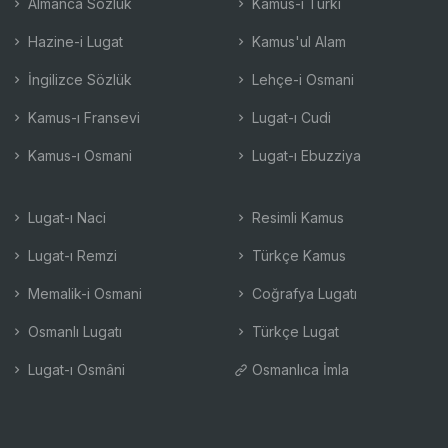
Almanca Sözlük
Kamus-ı Türki
Hazine-i Lugat
Kamus'ul Alam
İngilizce Sözlük
Lehçe-i Osmani
Kamus-ı Fransevi
Lugat-ı Cudi
Kamus-ı Osmani
Lugat-ı Ebuzziya
Lugat-ı Naci
Resimli Kamus
Lugat-ı Remzi
Türkçe Kamus
Memalik-i Osmani
Coğrafya Lugatı
Osmanlı Lugatı
Türkçe Lugat
Lugat-ı Osmâni
Osmanlıca İmla