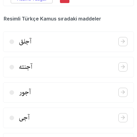
Resimli Türkçe Kamus sıradaki maddeler
آجلق
آجنته
آجور
آجی