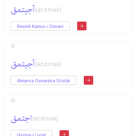
آجیتمق
(acıtmak)
Resimli Kamus-ı Osmani
آجیتمق
(acıtmak)
Almanca Osmanlıca Sözlük
اجتمق
(acıtmak)
Hazine-i Lugat