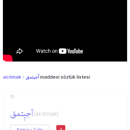
acıtmak - آجیتمق
maddesi sözlük listesi
آجیٖتمق
(acıtmak)
Kamus-ı Türki