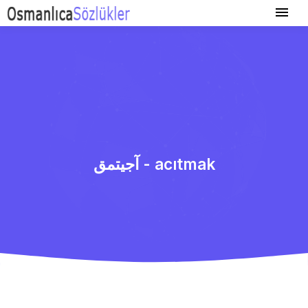
آجیتمق - acıtmak