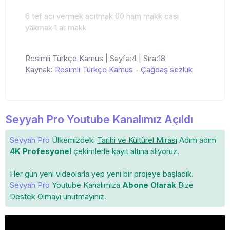
6 tef acı vermek acıtmak 00 ham makk cası
yakmak 1 ar makk
Resimli Türkçe Kamus | Sayfa:4 | Sıra:18
Kaynak:
Resimli Türkçe Kamus
-
Çağdaş sözlük
Seyyah Pro Youtube Kanalımız Açıldı
Seyyah Pro
Ülkemizdeki
Tarihi ve Kültürel Mirası
Adım adım
4K Profesyonel
çekimlerle
kayıt altına
alıyoruz.
Her gün yeni videolarla yep yeni bir projeye başladık.
Seyyah Pro
Youtube Kanalımıza
Abone Olarak
Bize
Destek Olmayı unutmayınız.