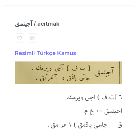
آجیتمق / acıtmak
Resimli Türkçe Kamus
٦ ]ت ف ) اجی ویرمك.
اجیتمق ٠٠ خ م. —
ق — جاسی یاقمق ) ١ عر مق .