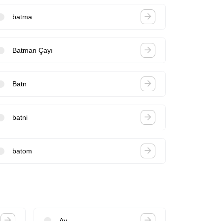
batma
Batman Çayı
Batn
batni
batom
Ay