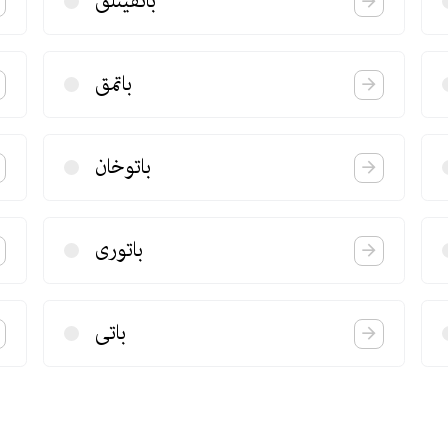
باتقینلق
باتمق
باتوخان
باتوری
باتی