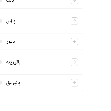
باتك
باتمن
باتور
باتورینه
باتیرلمق