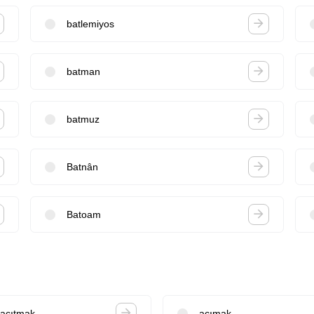
batlemiyos
batman
batmuz
Batnân
Batoam
acıtmak
acımak