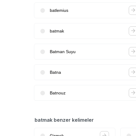
batlemius
batmak
Batman Suyu
Batna
Batnouz
batmak benzer kelimeler
Girmek