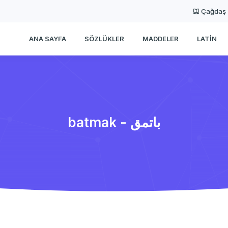
Çağdaş
ANA SAYFA
SÖZLÜKLER
MADDELER
LATIN
batmak - باتمق