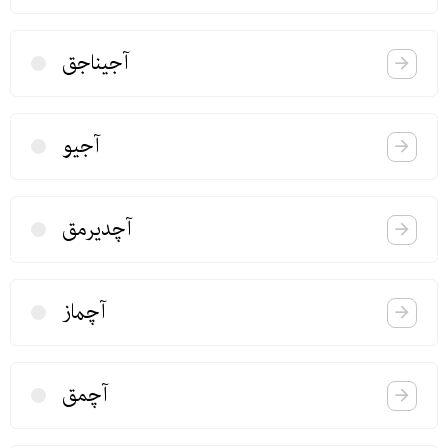
آجیناجق
آجیو
آچدیرمق
آچماز
آچمق