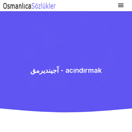
آجیندیرمق - acındırmak