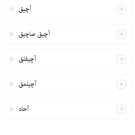
آچیق
آچیق صاچیق
آچیقلق
آچیلمق
آحاد