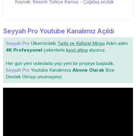
Kaynak:
Resimli Türkçe Kamus
-
Çağdaş sözlük
Seyyah Pro Youtube Kanalımız Açıldı
Seyyah Pro
Ülkemizdeki
Tarihi ve Kültürel Mirası
Adım adım
4K Profesyonel
çekimlerle
kayıt altına
alıyoruz.
Her gün yeni videolarla yep yeni bir projeye başladık.
Seyyah Pro
Youtube Kanalımıza
Abone Olarak
Bize
Destek Olmayı unutmayınız.