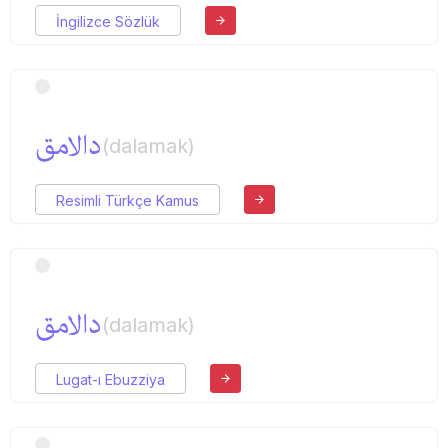
İngilizce Sözlük
دالامق
(dalamak)
Resimli Türkçe Kamus
دالامق
(dalamak)
Lugat-ı Ebuzziya