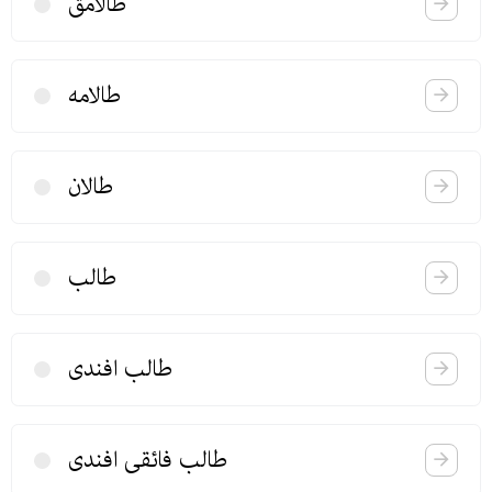
طالامق
طالامه
طالان
طالب
طالب افندی
طالب فائقی افندی