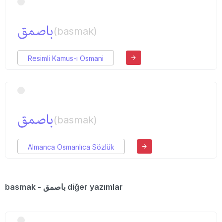
باصمق
(basmak)
Resimli Kamus-ı Osmani
باصمق
(basmak)
Almanca Osmanlıca Sözlük
basmak - باصمق diğer yazımlar