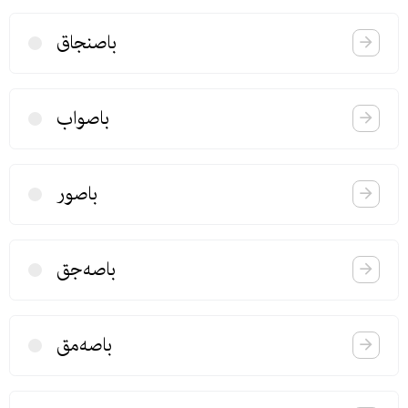
باصنجاق
باصواب
باصور
باصه‌جق
باصه‌مق