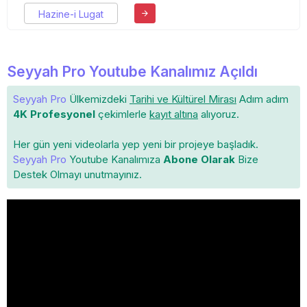
Hazine-i Lugat
Seyyah Pro Youtube Kanalımız Açıldı
Seyyah Pro
Ülkemizdeki
Tarihi ve Kültürel Mirası
Adım adım
4K Profesyonel
çekimlerle
kayıt altına
alıyoruz.
Her gün yeni videolarla yep yeni bir projeye başladık.
Seyyah Pro
Youtube Kanalımıza
Abone Olarak
Bize
Destek Olmayı unutmayınız.