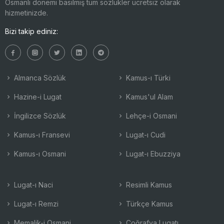
Osmanlı dönemi basılmış tüm sözlükler ücretsiz olarak
hizmetinizde.
Bizi takip ediniz:
Almanca Sözlük
Kamus-ı Türki
Hazine-i Lugat
Kamus'ul Alam
İngilizce Sözlük
Lehçe-i Osmani
Kamus-ı Fransevi
Lugat-ı Cudi
Kamus-ı Osmani
Lugat-ı Ebuzziya
Lugat-ı Naci
Resimli Kamus
Lugat-ı Remzi
Türkçe Kamus
Memalik-i Osmani
Coğrafya Lugatı