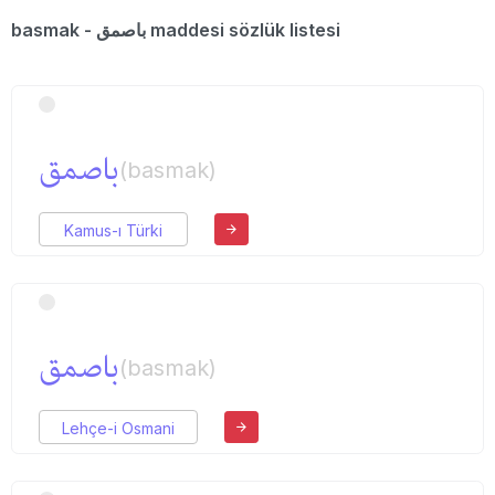
basmak - باصمق maddesi sözlük listesi
باصمق
(basmak)
Kamus-ı Türki
باصمق
(basmak)
Lehçe-i Osmani