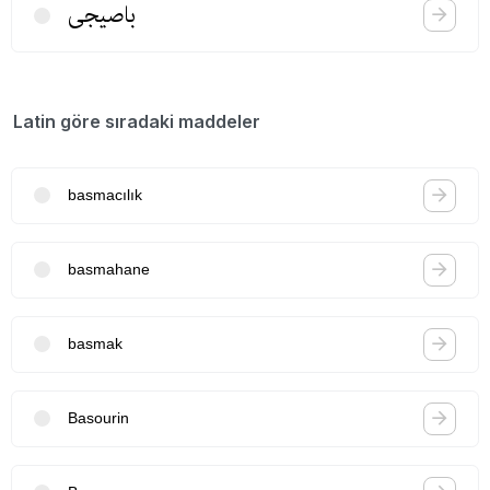
باصیجی
Latin göre sıradaki maddeler
basmacılık
basmahane
basmak
Basourin