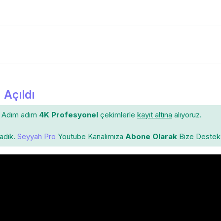
 Açıldı
Adım adım
4K Profesyonel
çekimlerle
kayıt altına
alıyoruz.
ladık.
Seyyah Pro
Youtube Kanalımıza
Abone Olarak
Bize Destek 