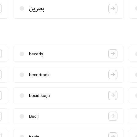
بجرین
beceriş
becertmek
becid kuşu
Becîl
beciz