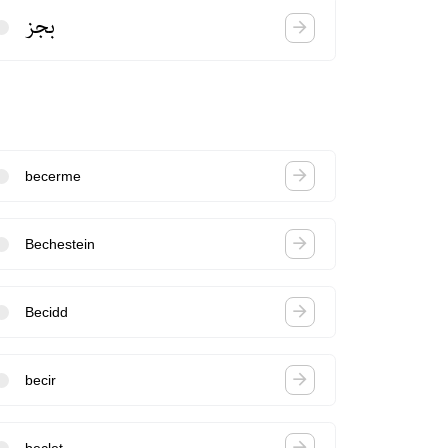
بجز
becerme
Bechestein
Becidd
becir
beclet