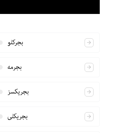
بجركلو
بجرمه
بجریكسز
بجریكلی