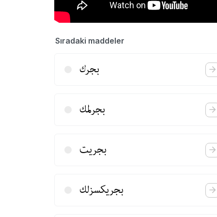
Sıradaki maddeler
بجرك
بجرلمك
بجریت
بجریكسزلك