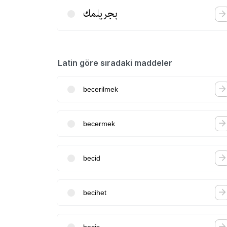
بجریلمك
Latin göre sıradaki maddeler
becerilmek
becermek
becid
becihet
becis