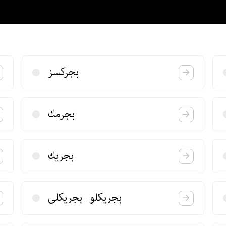
بجركسز
بجرمك
بجریك
بجریكلو- بجریكلی