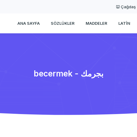
Çağdaş
ANA SAYFA
SÖZLÜKLER
MADDELER
LATIN
becermek - بجرمك