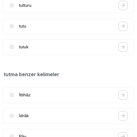
tutturu
tutu
tutuk
tutma benzer kelimeler
İttihâz
İdrâk
Pây