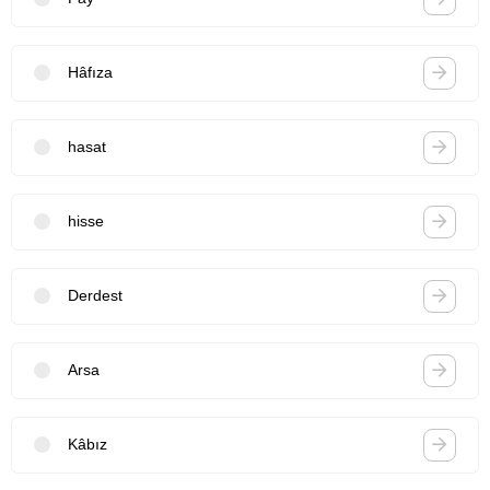
Hâfıza
hasat
hisse
Derdest
Arsa
Kâbız