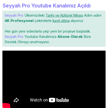
Seyyah Pro Youtube Kanalımız Açıldı
Seyyah Pro
Ülkemizdeki
Tarihi ve Kültürel Mirası
Adım adım
4K Profesyonel
çekimlerle
kayıt altına
alıyoruz.
Her gün yeni videolarla yep yeni bir projeye başladık.
Seyyah Pro
Youtube Kanalımıza
Abone Olarak
Bize
Destek Olmayı unutmayınız.