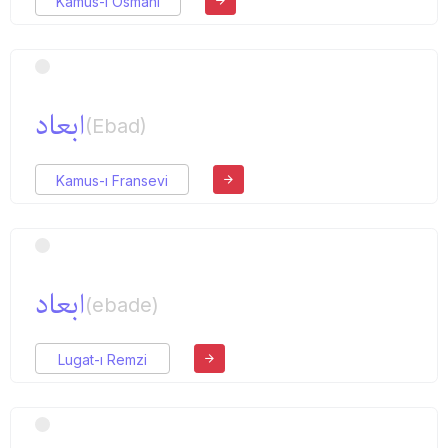
Kamus-ı Osmani
ابعاد
(Ebad)
Kamus-ı Fransevi
ابعاد
(ebade)
Lugat-ı Remzi