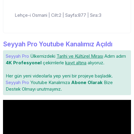
Lehçe-i Osmani | Cilt:2 | Sayfa:877 | Sıra:3
Seyyah Pro Youtube Kanalımız Açıldı
Seyyah Pro
Ülkemizdeki
Tarihi ve Kültürel Mirası
Adım adım
4K Profesyonel
çekimlerle
kayıt altına
alıyoruz.
Her gün yeni videolarla yep yeni bir projeye başladık.
Seyyah Pro
Youtube Kanalımıza
Abone Olarak
Bize
Destek Olmayı unutmayınız.