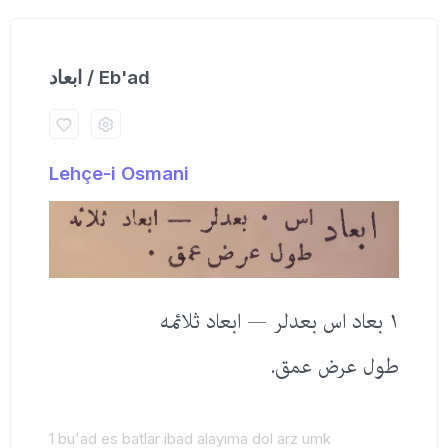
ابعاد / Eb'ad
Lehçe-i Osmani
١ بعاد اس بعدلر — ابعاد ثلائمه
طول عرض عمق.
1 bu'ad es batlar ibad alayıma dol arz umk