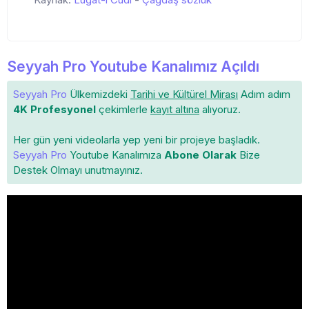
Seyyah Pro Youtube Kanalımız Açıldı
Seyyah Pro
Ülkemizdeki
Tarihi ve Kültürel Mirası
Adım adım
4K Profesyonel
çekimlerle
kayıt altına
alıyoruz.
Her gün yeni videolarla yep yeni bir projeye başladık.
Seyyah Pro
Youtube Kanalımıza
Abone Olarak
Bize
Destek Olmayı unutmayınız.