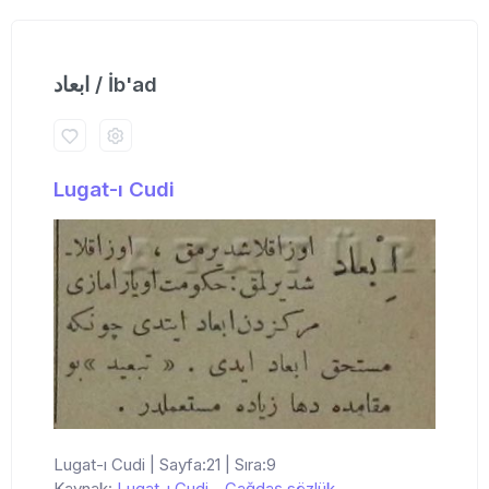
ابعاد / İb'ad
Lugat-ı Cudi
Lugat-ı Cudi | Sayfa:21 | Sıra:9
Kaynak:
Lugat-ı Cudi
-
Çağdaş sözlük