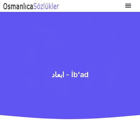
ابعاد - İb'ad