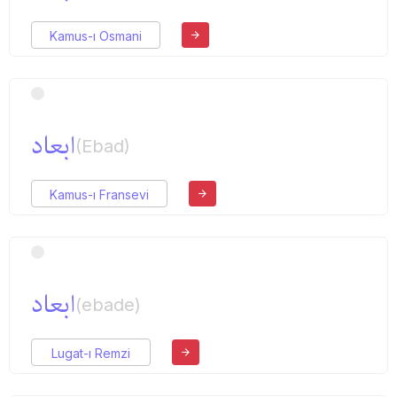
Kamus-ı Osmani
ابعاد
(Ebad)
Kamus-ı Fransevi
ابعاد
(ebade)
Lugat-ı Remzi