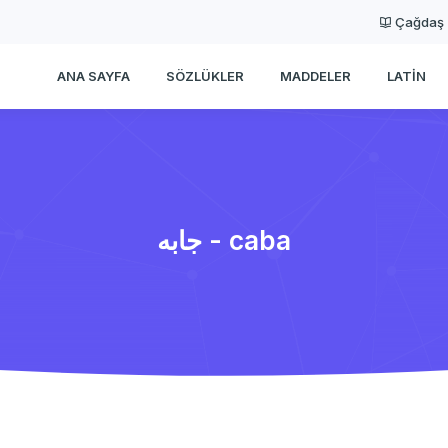
Çağdaş
ANA SAYFA
SÖZLÜKLER
MADDELER
LATIN
جابه - caba