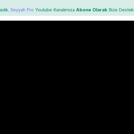
ladık.
Seyyah Pro
Youtube Kanalımıza
Abone Olarak
Bize Destek 