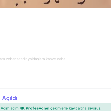
vam zebanzetidir yoldaşlara kahve caba
 Açıldı
Adım adım
4K Profesyonel
çekimlerle
kayıt altına
alıyoruz.