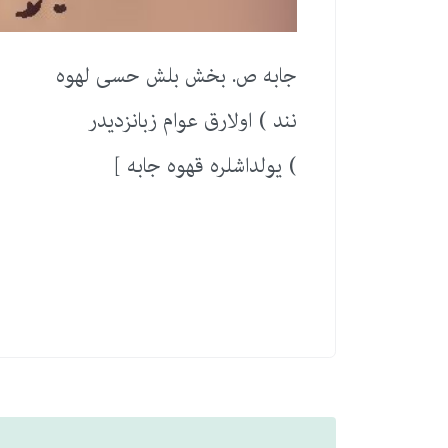
جابه ص. بخش بلش حسی لهوه
نند ) اولارق عوام زبانزدیدر
) یولداشلره قهوه جابه ]