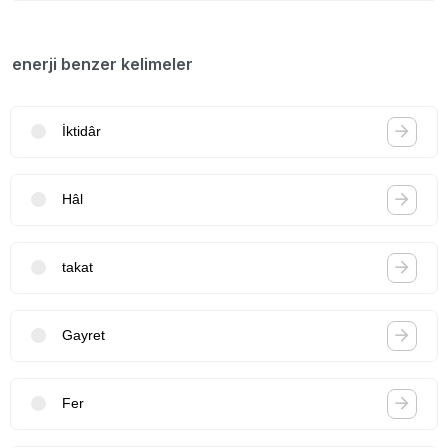
enerji benzer kelimeler
İktidâr
Hâl
takat
Gayret
Fer