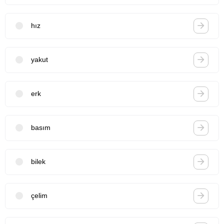
hız
yakut
erk
basım
bilek
çelim