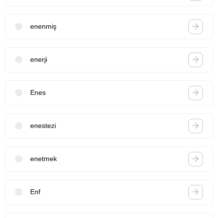
enenmiş
enerji
Enes
enestezi
enetmek
Enf