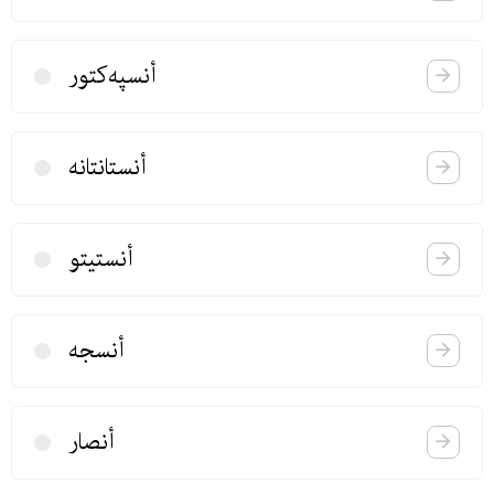
أنسپه‌كتور
أنستانتانه
أنستیتو
أنسجه
أنصار