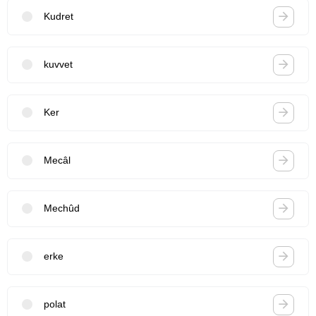
Kudret
kuvvet
Ker
Mecâl
Mechûd
erke
polat