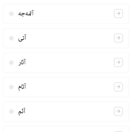
آتمه‌‌جه
آتی
آثار
آثام
آثم