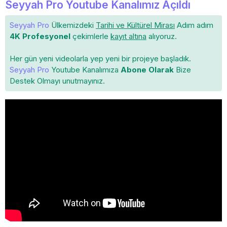
Seyyah Pro Youtube Kanalımız Açıldı
Seyyah Pro
Ülkemizdeki
Tarihi ve Kültürel Mirası
Adım adım
4K Profesyonel
çekimlerle
kayıt altına
alıyoruz.
Her gün yeni videolarla yep yeni bir projeye başladık.
Seyyah Pro
Youtube Kanalımıza
Abone Olarak
Bize
Destek Olmayı unutmayınız.