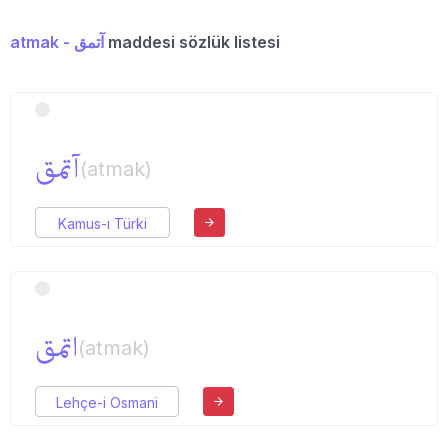
atmak - آتمق
maddesi sözlük listesi
آتمق
(atmak)
Kamus-ı Türki
اتمق
(atmak)
Lehçe-i Osmani