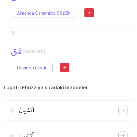
Almanca Osmanlıca Sözlük
اتمق
(atmak)
Hazine-i Lugat
Lugat-ı Ebuzziya sıradaki maddeler
آتشیان
آتشین