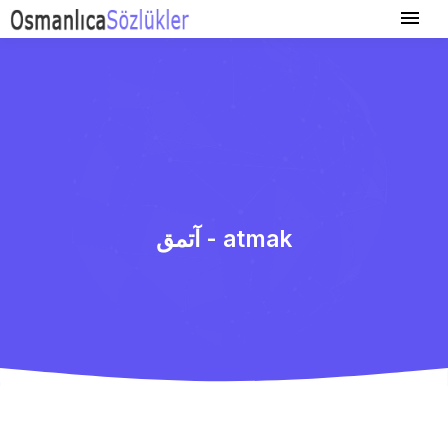
آتمق - atmak