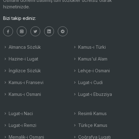
Osmanlı dönemi basılmış tüm sözlükler ücretsiz olarak
hizmetinizde.
Bizi takip ediniz:
Almanca Sözlük
Kamus-ı Türki
Hazine-i Lugat
Kamus'ul Alam
İngilizce Sözlük
Lehçe-i Osmani
Kamus-ı Fransevi
Lugat-ı Cudi
Kamus-ı Osmani
Lugat-ı Ebuzziya
Lugat-ı Naci
Resimli Kamus
Lugat-ı Remzi
Türkçe Kamus
Memalik-i Osmani
Coğrafya Lugatı