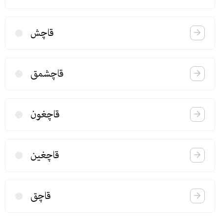
قاچش
قاچشمق
قاچغون
قاچغین
قاچق