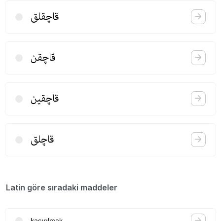
قاچقلق
قاچقن
قاچقین
قاچلق
Latin göre sıradaki maddeler
kaçırılmak