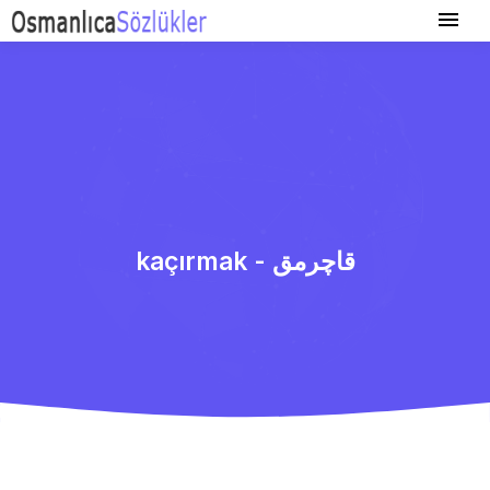
kaçırmak - قاچرمق