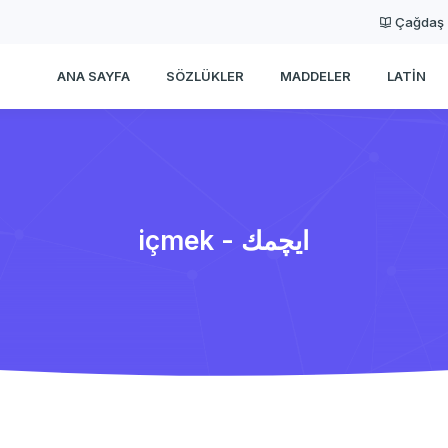
Çağdaş
ANA SAYFA
SÖZLÜKLER
MADDELER
LATIN
içmek - ایچمك