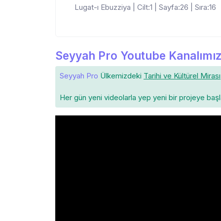
Lugat-ı Ebuzziya | Cilt:1 | Sayfa:26 | Sıra:16
Seyyah Pro Youtube Kanalımız
Seyyah Pro
Ülkemizdeki
Tarihi ve Kültürel Mirası
Her gün yeni videolarla yep yeni bir projeye baş