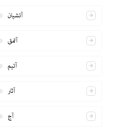
آتشیان
آتمق
آتیم
آثار
آج