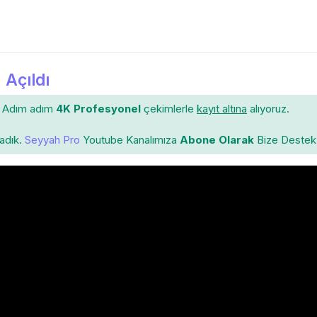
 Açıldı
Adım adım
4K Profesyonel
çekimlerle
kayıt altına
alıyoruz.
ladık.
Seyyah Pro
Youtube Kanalımıza
Abone Olarak
Bize Destek 