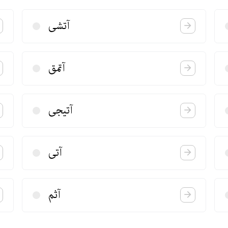
آتشی
آتمق
آتیجی
آتی
آثم