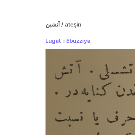
آتشین / ateşin
Lugat-ı Ebuzziya