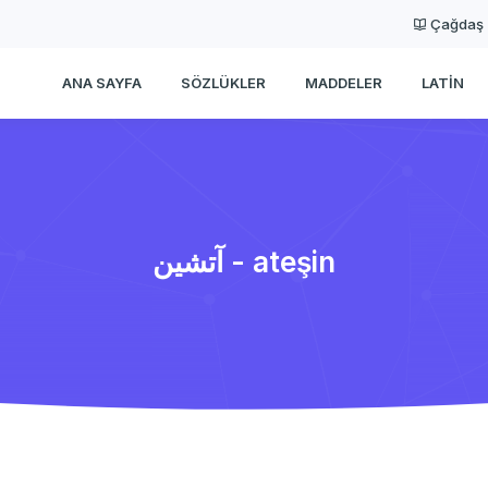
Çağdaş
ANA SAYFA
SÖZLÜKLER
MADDELER
LATIN
آتشین - ateşin