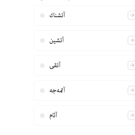
آتشناك
آتشین
آتقی
آتمه‌‌جه
آثام