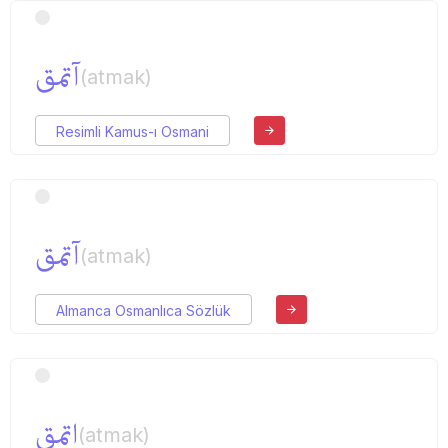
آتمق
(atmak)
Resimli Kamus-ı Osmani
آتمق
(atmak)
Almanca Osmanlıca Sözlük
اتمق
(atmak)