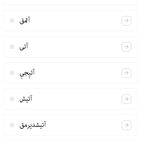
آتمق
آتی
آتیٖجیٖ
آتیش
آتیشدیرمق