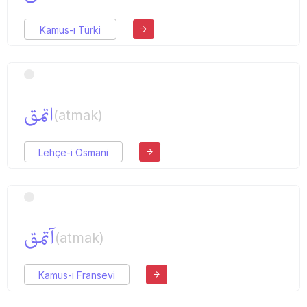
Kamus-ı Türki
اتمق
(atmak)
Lehçe-i Osmani
آتمق
(atmak)
Kamus-ı Fransevi