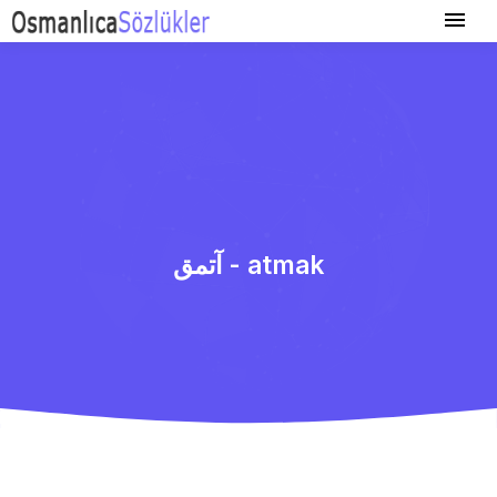
آتمق - atmak