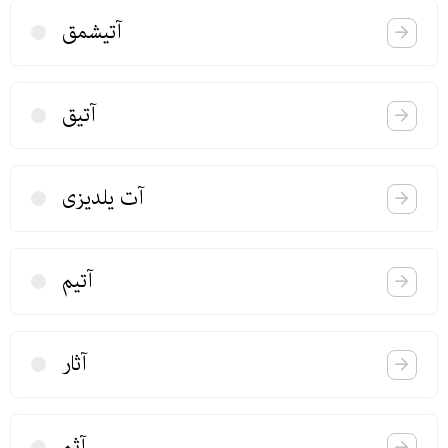
آتیشمق
آتیق
آت یلدیزی
آتیم
آثار
آثم