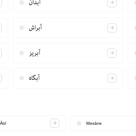
آبدان
آبراش
آبریز
آبگاه
Âtıl
Mesâne