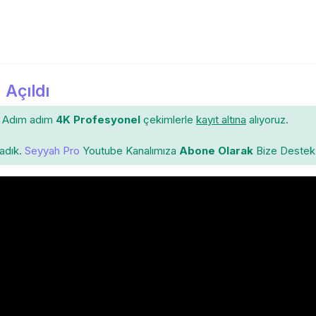
 Açıldı
Adım adım
4K Profesyonel
çekimlerle
kayıt altına
alıyoruz.
ladık.
Seyyah Pro
Youtube Kanalımıza
Abone Olarak
Bize Destek 