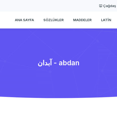
Çağdaş
ANA SAYFA
SÖZLÜKLER
MADDELER
LATIN
آبدان - abdan