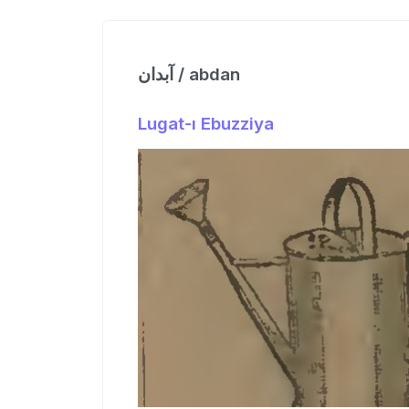
آبدان / abdan
Lugat-ı Ebuzziya