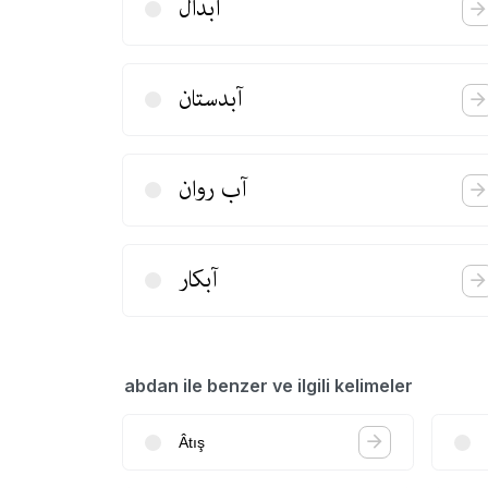
آبدال
آبدستان
آب روان
آبكار
abdan ile benzer ve ilgili kelimeler
Âtış