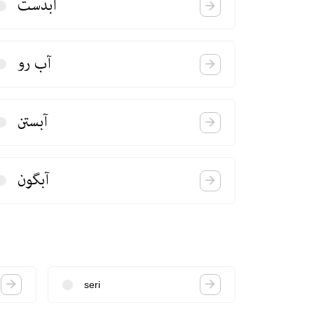
آبدست
آب رو
آبستن
آبگون
seri