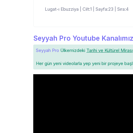
Lugat-ı Ebuzziya | Cilt:1 | Sayfa:23 | Sıra:4
Seyyah Pro Youtube Kanalımız
Seyyah Pro
Ülkemizdeki
Tarihi ve Kültürel Mirası
Her gün yeni videolarla yep yeni bir projeye baş