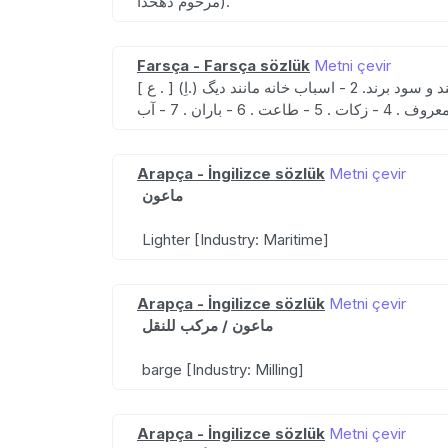
مرحوم دهخدا).
Farsça - Farsça sözlük
Metni çevir
Arapça - İngilizce sözlük
Metni çevir
ماعون
Lighter [Industry: Maritime]
Arapça - İngilizce sözlük
Metni çevir
ماعون / مركب للنقل
barge [Industry: Milling]
Arapça - İngilizce sözlük
Metni çevir