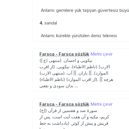
Anlamı: gemilere yük taşıyan güvertesiz büy
4.
sandal
Anlamı: kürekle yürütülen deniz teknesi
Farsça - Farsça sözlük
Metni çevir
(ع اِ) نیکویی و احسان. (منتهی
الارب) (ناظم الاطباء). نیکویی. (از اقرب
الموارد). || باران. || آب. (منتهی الارب)
(ناظم الاطباء) (از اقرب الموارد). || هرچه
بدان سودی و نفعی ...
Farsça - Farsça sözlük
Metni çevir
(اِخ) سورهٔ صد و هفتمین از قرآن
کریم، مکیه و آن هفت آیت است، پس از
قریش و پیش از کوثر. (یادداشت به خط