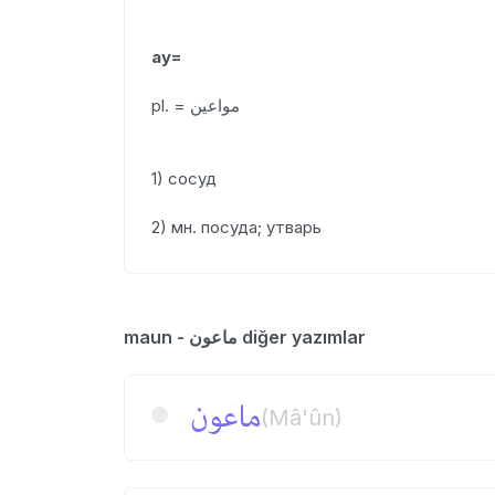
ау=
pl. = مواعين
1) сосуд
2) мн. посуда; утварь
maun - ماعون diğer yazımlar
ماعون
(Mâ'ûn)