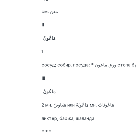
см. معن
II
مَاعُونٌ
1
сосуд; собир. посуда; * ماعون
III
مَاعُونٌ
2 мн. مَعَاوِينُ или مَاعُونَةٌ мн. مَاعُونَاتٌ
лихтер, баржа; шаланда
* * *