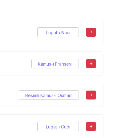
Lugat-ı Naci
Kamus-ı Fransevi
Resimli Kamus-ı Osmani
Lugat-ı Cudi