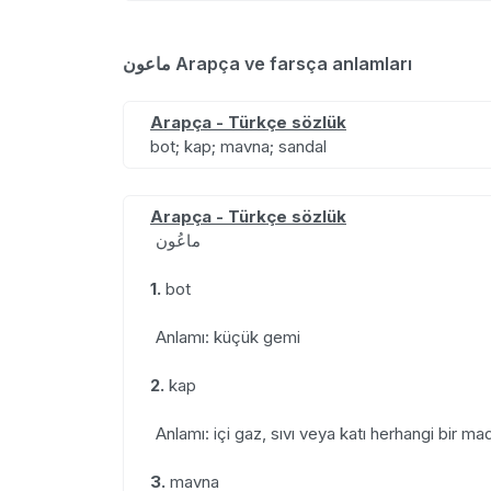
ماعون Arapça ve farsça anlamları
Arapça - Türkçe sözlük
bot; kap; mavna; sandal
Arapça - Türkçe sözlük
ماعُون
1.
bot
Anlamı: küçük gemi
2.
kap
Anlamı: içi gaz, sıvı veya katı herhangi bir m
3.
mavna