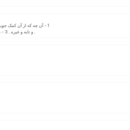
[ ع . ] (اِ.) 1 - آن چه که از آن کمک جویند و سود برند. 2 - اسباب خانه مانند دیگ
و تابه و غیره . 3 - معروف . 4 - زکات . 5 - طاعت . 6 - باران . 7 - آب .