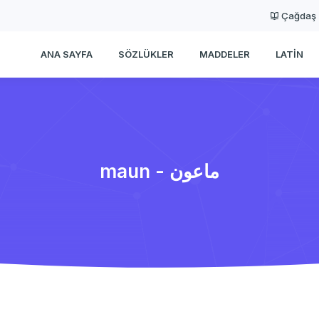
Çağdaş
ANA SAYFA
SÖZLÜKLER
MADDELER
LATIN
maun - ماعون