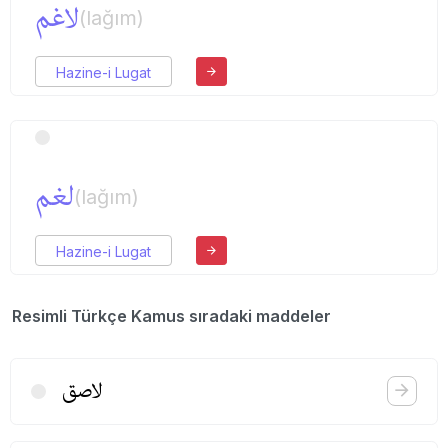
لاغم
(lağım)
Hazine-i Lugat
لغم
(lağım)
Hazine-i Lugat
Resimli Türkçe Kamus sıradaki maddeler
لاصق