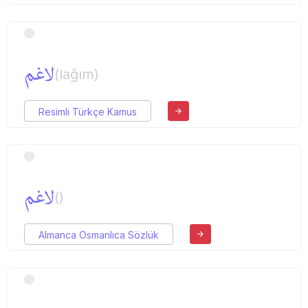
لاغم
(lağım)
Resimli Türkçe Kamus
لاغم
()
Almanca Osmanlıca Sözlük