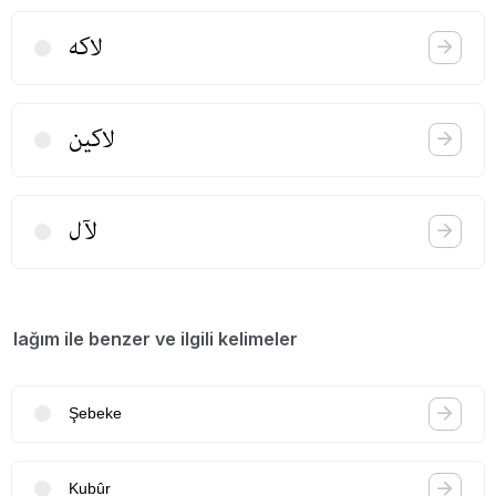
لاكه
لاكین
لآل
lağım ile benzer ve ilgili kelimeler
Şebeke
Kubûr