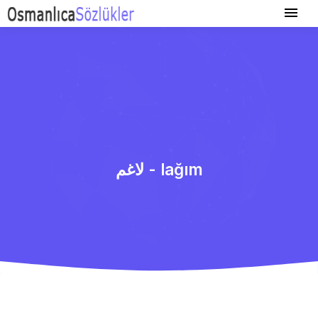
لاغم - lağım