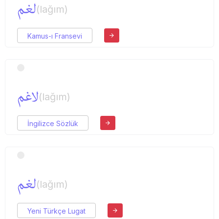
لغم
(lağım)
Kamus-ı Fransevi
لاغم
(lağım)
İngilizce Sözlük
لغم
(lağım)
Yeni Türkçe Lugat