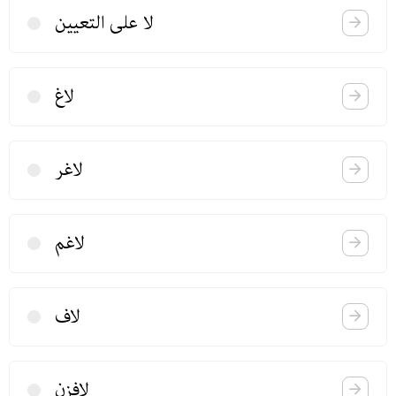
لا علی التعیین
لاغ
لاغر
لاغم
لاف
لافزن