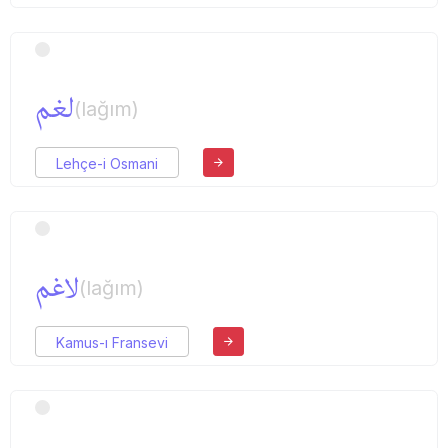
لغم
(lağım)
Lehçe-i Osmani
لاغم
(lağım)
Kamus-ı Fransevi