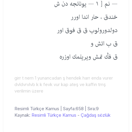
— نم [ ١ — یونانجه دن ش
خندق ، حار اندا اورر
دولدورولوب ق ق فوق اور
ق ب اتش و
ق فڭ تمش ویریلمك اوزره
girr t nem 1 yunancadan ş hendek harr enda vurer
dvldvrvlvb k k fevk vur kap ateş ve kaffın tmş
verilimin üzere
Resimli Türkçe Kamus | Sayfa:658 | Sıra:9
Kaynak:
Resimli Türkçe Kamus
-
Çağdaş sözlük