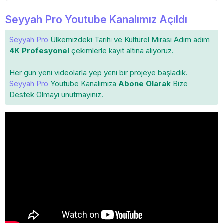
Seyyah Pro Youtube Kanalımız Açıldı
Seyyah Pro
Ülkemizdeki
Tarihi ve Kültürel Mirası
Adım adım
4K Profesyonel
çekimlerle
kayıt altına
alıyoruz.
Her gün yeni videolarla yep yeni bir projeye başladık.
Seyyah Pro
Youtube Kanalımıza
Abone Olarak
Bize
Destek Olmayı unutmayınız.