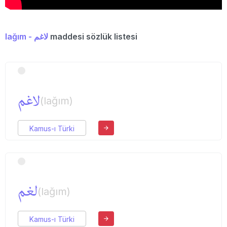
lağım - لاغم
maddesi sözlük listesi
لاغم
(lağım)
Kamus-ı Türki
لغم
(lağım)
Kamus-ı Türki