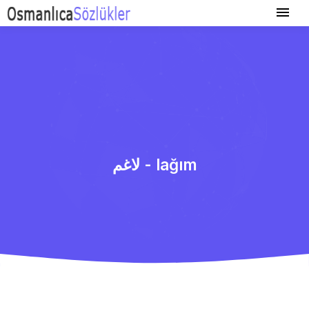
لاغم - lağım