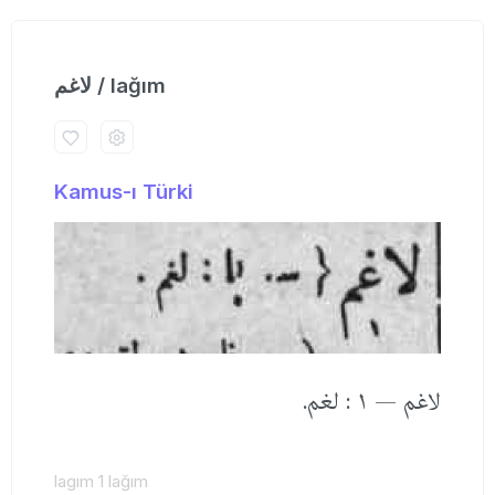
لاغم / lağım
Kamus-ı Türki
لاغم — ١ : لغم.
lagım 1 lağım