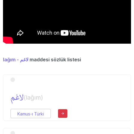
lağım - لاغم
maddesi sözlük listesi
لاغم
(lağım)
Kamus-ı Türki