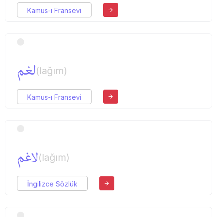
Kamus-ı Fransevi
لغم
(lağım)
Kamus-ı Fransevi
لاغم
(lağım)
İngilizce Sözlük