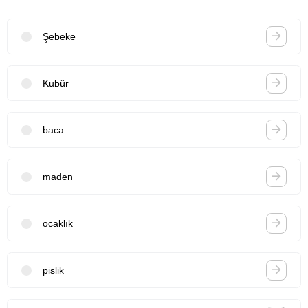
Şebeke
Kubûr
baca
maden
ocaklık
pislik