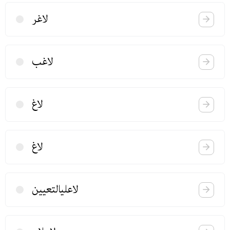
لاغر
لاغب
لاغ
لاغ
لاعلیالتعیین