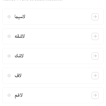
لاسیما
لاشقه
لاشك
لاف
لاغم