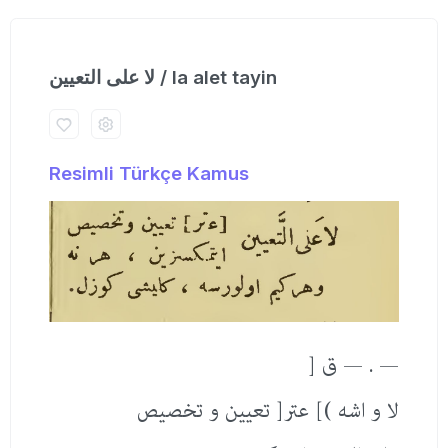
لا علی التعیین / la alet tayin
Resimli Türkçe Kamus
— . — ق [
لا و اشه )] عتر[ تعیین و تخصیص