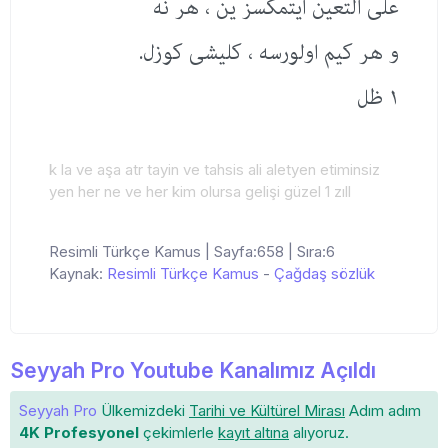
علی التعین ایتمكسز ین ، هر نه
و هر كیم اولورسه ، كلیشی كوزل.
١ ظل
k la ve aşa atr tayin ve tahsis ali aletyen etiminsiz
yen her ne ve her kim olursa gelişi güzel 1 zıll
Resimli Türkçe Kamus | Sayfa:658 | Sıra:6
Kaynak:
Resimli Türkçe Kamus
-
Çağdaş sözlük
Seyyah Pro Youtube Kanalımız Açıldı
Seyyah Pro
Ülkemizdeki
Tarihi ve Kültürel Mirası
Adım adım
4K Profesyonel
çekimlerle
kayıt altına
alıyoruz.