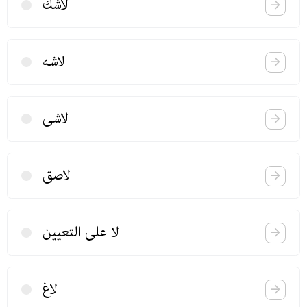
لاشك
لاشه
لاشی
لاصق
لا علی التعیین
لاغ