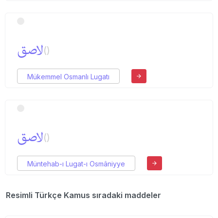
لاصق
()
Mükemmel Osmanlı Lugatı
لاصق
()
Müntehab-ı Lugat-ı Osmâniyye
Resimli Türkçe Kamus sıradaki maddeler