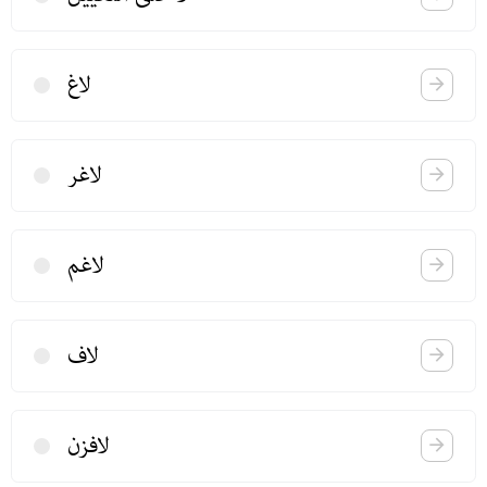
لاغ
لاغر
لاغم
لاف
لافزن