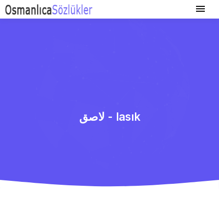
لاصق - lasık