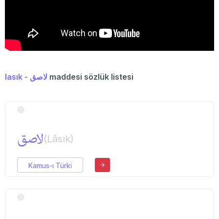
lasık - لاصق
maddesi sözlük listesi
لاصق
(Lâsık)
Kamus-ı Türki