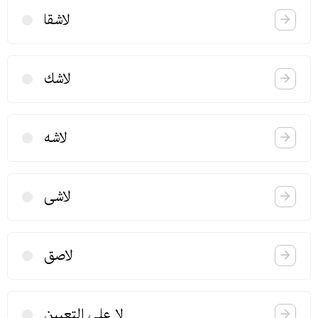
لاشقا
لاشك
لاشه
لاشی
لاصق
لا علی التعیین