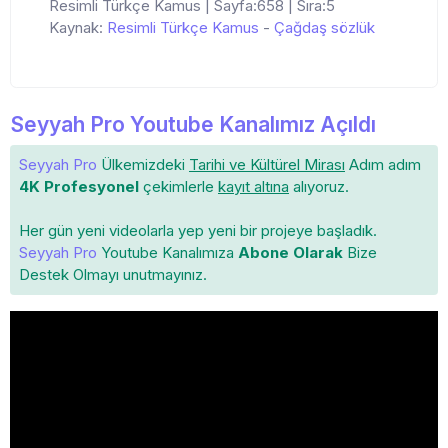
Resimli Türkçe Kamus | Sayfa:658 | Sıra:5
Kaynak:
Resimli Türkçe Kamus
-
Çağdaş sözlük
Seyyah Pro Youtube Kanalımız Açıldı
Seyyah Pro
Ülkemizdeki
Tarihi ve Kültürel Mirası
Adım adım
4K Profesyonel
çekimlerle
kayıt altına
alıyoruz.
Her gün yeni videolarla yep yeni bir projeye başladık.
Seyyah Pro
Youtube Kanalımıza
Abone Olarak
Bize
Destek Olmayı unutmayınız.