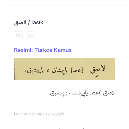
لاصق / lasık
Resimli Türkçe Kamus
لاصق )عصا یاپیشان ، یاپیشیق.
lasik asa yapışan yapyşyk