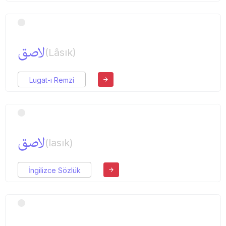
لاصق
(Lâsık)
Lugat-ı Remzi
لاصق
(lasık)
İngilizce Sözlük