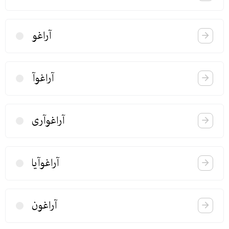
آراغو
آراغوآ
آراغوآری
آراغوآیا
آراغون