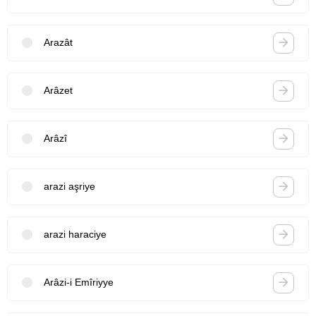
Arazât
Arâzet
Arâzî
arazi aşriye
arazi haraciye
Arâzi-i Emîriyye