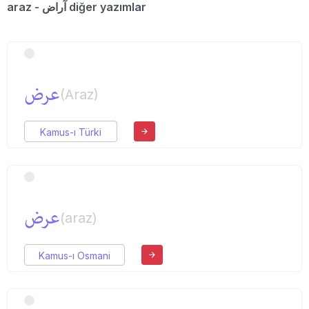
araz - آراض diğer yazımlar
عرض
(Araz)
Kamus-ı Türki
عرض
(araz)
Kamus-ı Osmani