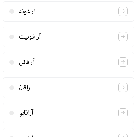
آراغونە
آراغونیت
آراقاتی
آراقان
آراقایو