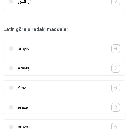
آراقس
Latin göre sıradaki maddeler
arayis
Ârâyiş
Araz
araza
arazan