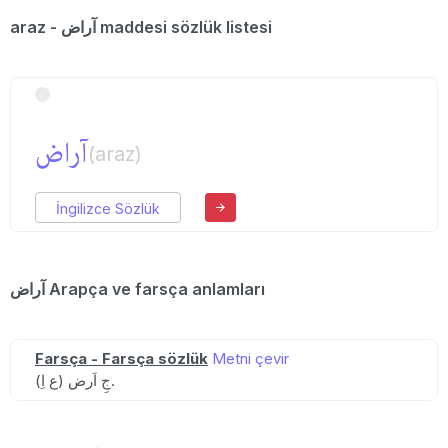
araz - آراض maddesi sözlük listesi
آراض
(araz)
İngilizce Sözlük
آراض Arapça ve farsça anlamları
Farsça - Farsça sözlük
Metni çevir
(ع اِ) جِ اَرض.