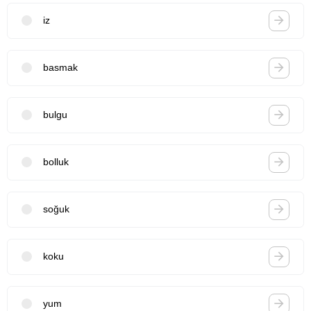
iz
basmak
bulgu
bolluk
soğuk
koku
yum