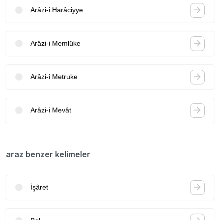
Arâzi-i Harâciyye
Arâzi-i Memlûke
Arâzi-i Metruke
Arâzi-i Mevât
araz benzer kelimeler
İşâret