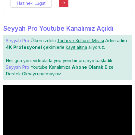
Hazine-i Lugat
Seyyah Pro Youtube Kanalımız Açıldı
Seyyah Pro
Ülkemizdeki
Tarihi ve Kültürel Mirası
Adım adım
4K Profesyonel
çekimlerle
kayıt altına
alıyoruz.
Her gün yeni videolarla yep yeni bir projeye başladık.
Seyyah Pro
Youtube Kanalımıza
Abone Olarak
Bize
Destek Olmayı unutmayınız.