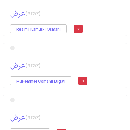
عرض
(araz)
Resimli Kamus-ı Osmani
عرض
(araz)
Mükemmel Osmanlı Lugatı
عرض
(araz)