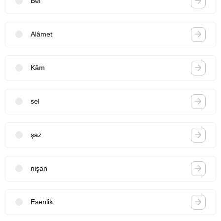
Bel
Alâmet
Kâm
sel
şaz
nişan
Esenlik