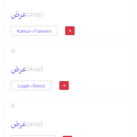
عرض
(araz)
Kamus-ı Fransevi
عرض
(Araz)
Lugat-ı Remzi
عرض
(araz)