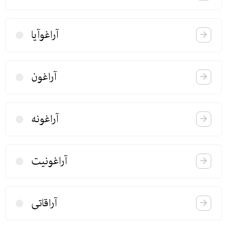
آراغوآیا
آراغون
آراغونە
آراغونیت
آراقاتی