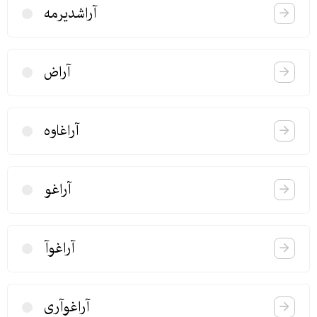
آراشدیرمه
آراض
آراغاوە
آراغو
آراغوآ
آراغوآری