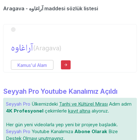
Aragava - آراغاوە maddesi sözlük listesi
آراغاوە
(Aragava)
Kamus'ul Alam
Seyyah Pro Youtube Kanalımız Açıldı
Seyyah Pro
Ülkemizdeki
Tarihi ve Kültürel Mirası
Adım adım
4K Profesyonel
çekimlerle
kayıt altına
alıyoruz.
Her gün yeni videolarla yep yeni bir projeye başladık.
Seyyah Pro
Youtube Kanalımıza
Abone Olarak
Bize
Destek Olmayı unutmayınız.