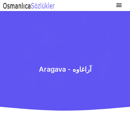
Aragava - آراغاوە