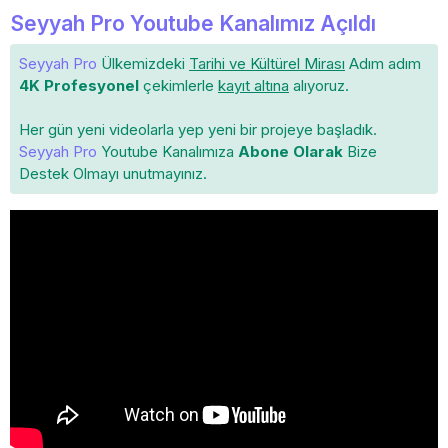
Seyyah Pro Youtube Kanalımız Açıldı
Seyyah Pro
Ülkemizdeki
Tarihi ve Kültürel Mirası
Adım adım
4K Profesyonel
çekimlerle
kayıt altına
alıyoruz.
Her gün yeni videolarla yep yeni bir projeye başladık.
Seyyah Pro
Youtube Kanalımıza
Abone Olarak
Bize
Destek Olmayı unutmayınız.