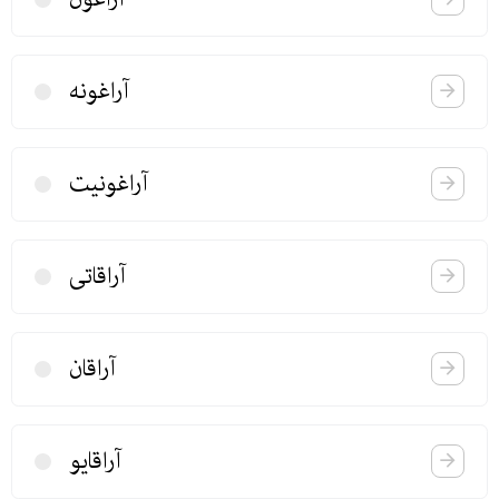
آراغونە
آراغونیت
آراقاتی
آراقان
آراقایو