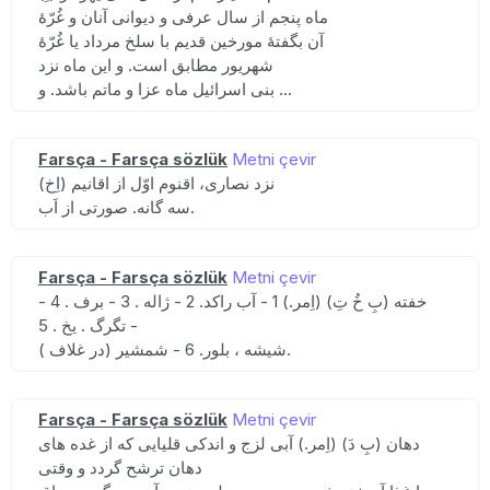
ماه پنجم از سال عرفی و دیوانی آنان و غُرّهٔ
آن بگفتهٔ مورخین قدیم با سلخ مرداد یا غُرّهٔ
شهریور مطابق است. و این ماه نزد
بنی اسرائیل ماه عزا و ماتم باشد. و ...
Farsça - Farsça sözlük
Metni çevir
(اِخ) نزد نصاری، اقنوم اوّل از اقانیم
سه گانه. صورتی از اَب.
Farsça - Farsça sözlük
Metni çevir
خفته (بِ خُ تِ) (اِمر.) 1 - آب راکد. 2 - ژاله . 3 - برف . 4 -
تگرگ . یخ . 5 -
شیشه ، بلور. 6 - شمشیر (در غلاف ).
Farsça - Farsça sözlük
Metni çevir
دهان (بِ دَ) (اِمر.) آبی لزج و اندکی قلیایی که از غده های
دهان ترشح گردد و وقتی