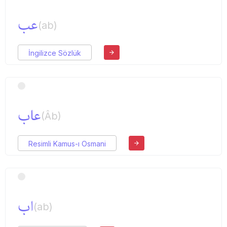
عب
(ab)
İngilizce Sözlük
عاب
(Âb)
Resimli Kamus-ı Osmani
اب
(ab)