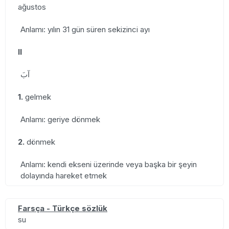
ağustos
Anlamı: yılın 31 gün süren sekizinci ayı
II
آبَ
1.
gelmek
Anlamı: geriye dönmek
2.
dönmek
Anlamı: kendi ekseni üzerinde veya başka bir şeyin
dolayında hareket etmek
Farsça - Türkçe sözlük
su