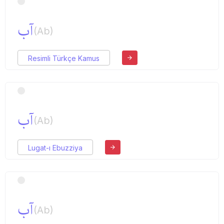
آب
(Ab)
Resimli Türkçe Kamus
آب
(Ab)
Lugat-ı Ebuzziya
آب
(Ab)