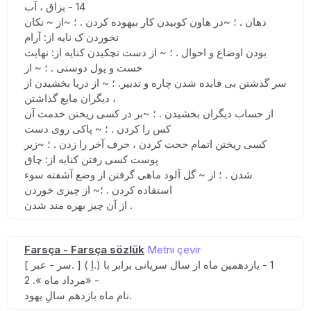
14 - بزاق ، آب
دهان . ؛ ~در هاون کوبیدن کار بیهوده کردن . ؛ ~از ~ تکان
نخوردن ک نایه از: آرام
بودن اوضاع و احوال . ؛ ~ از دست نچکیدن کنایه از: نهایت
خست و پول دوستی . ؛ ~ از
سر گذشتن بی فایده شدن چاره و تدبیر. ؛ ~ از دریا بخشیدن از
دیگران مایع گذاشتن ،
از حساب دیگران بخشیدن . ؛ ~بر در کسی ریختن خدمت آن
کس را کردن . ؛ ~ پاکی روی دست
کسی ریختن اتمام حجت کردن ، حرف آخر را زدن . ؛ ~زیر
پوست کسی رفتن کنایه از: چاق
شدن . ؛ از ~ گل آلود ماهی گرفتن از وضع آشفته سوء
استفاده کردن . ؛~ از چیزی خوردن
از آن چیز بهره مند شدن .
Farsça - Farsça sözlük
Metni çevir
[ سر - عبر. ] ( اِ.) 1 - یازدهمین ماه از سال سریانی برابر با
«مرداد ماه ». 2 -
نام ماه یازدهم سالِ یهود.