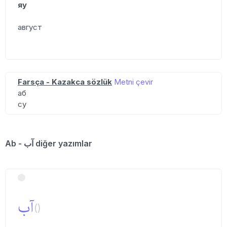
яу
август
Farsça - Kazakca sözlük
Metni çevir
аб
су
Ab - آب diğer yazımlar
آب
()