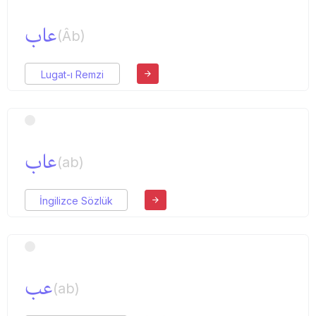
عاب
(Âb)
Lugat-ı Remzi
عاب
(ab)
İngilizce Sözlük
عب
(ab)