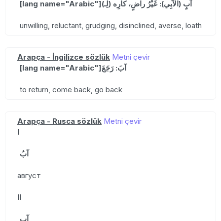
[lang name="Arabic"]آبٍ (الآبِي): غَيْرُ راضٍ، كارِه (لِـ)
unwilling, reluctant, grudging, disinclined, averse, loath
Arapça - İngilizce sözlük
Metni çevir
[lang name="Arabic"]آبَ: رَجَعَ
to return, come back, go back
Arapça - Rusca sözlük
Metni çevir
I
آبُ
август
II
آبٍ