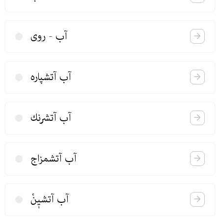
آب - روی
آب آتشپاره
آب آتشرنك
آب آتشمزاج
آب آتشیٖنْ