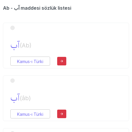
Ab - آب maddesi sözlük listesi
آب
(Ab)
Kamus-ı Türki
آب
(âb)
Kamus-ı Türki