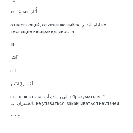
ж. بِيَةٌ мн. أُبَاةٌ
отвергающий, отказывающийся; أباة الضيم не
терпящие несправедливости
III
آبَ
п. I
у أَوْبٌ , إِيَابٌ
возвращаться; الى رشده آب образумиться; *
بالخسران آب не удаваться, заканчиваться неудачей
* * *