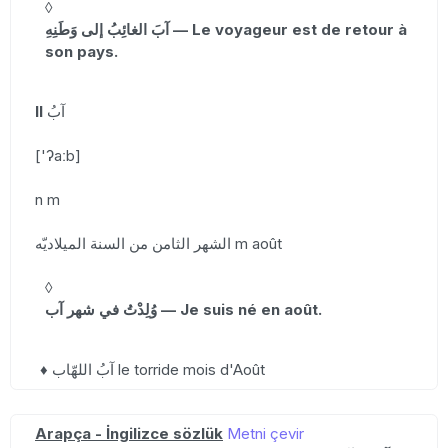
◊
آبَ الغائِبُ إلى وَطَنِهِ — Le voyageur est de retour à
son pays.
II
آبُ
['ʔaːb]
n m
الشهر الثامن من السنة الميلاديّه m août
◊
وُلِدْتُ في شهر آب — Je suis né en août.
♦ آبُ اللهّاب le torride mois d'Août
Arapça - İngilizce sözlük
Metni çevir