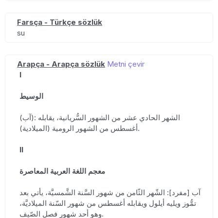
Farsça - Türkçe sözlük
su
Arapça - Arapça sözlük
Metni çevir
I
الوسيط
(آب): الشهر الحادي عشر من الشهور السُّريانية، يقابله
أغسطس من الشهور الرومية (الميلادية).
II
معجم اللغة العربية المعاصرة
آب [مفرد]: الشّهر الثّامن من شهور السَّنة الشَّمسيَّة، يأتي بعد
تمُّوز ويليه أيلول ويقابله أغسطس من شهور السّنة الميلاديَّة،
وهو أحد شهور فصل الصّيف.