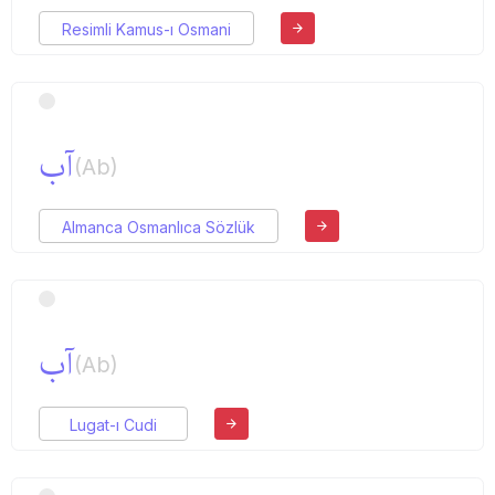
Resimli Kamus-ı Osmani
آب
(Ab)
Almanca Osmanlıca Sözlük
آب
(Ab)
Lugat-ı Cudi