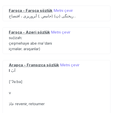
Farsça - Farsça sözlük
Metni çevir
ریختگی (تِ) (حامص .) آبروریزی ، افتضاح .
Farsça - Azeri sözlük
Metni çevir
su(izah:
çeşmehaye abe mə'dəni
içmələr. araşanlar)
Arapça - Fransızca sözlük
Metni çevir
I
آبَ
['ʔaːba]
v
عادَ revenir, retourner