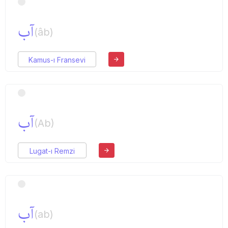
آب
(âb)
Kamus-ı Fransevi
آب
(Ab)
Lugat-ı Remzi
آب
(ab)