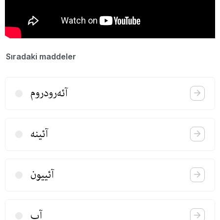
Sıradaki maddeler
آئه‌رودروم
آئینه
آئییون
آب