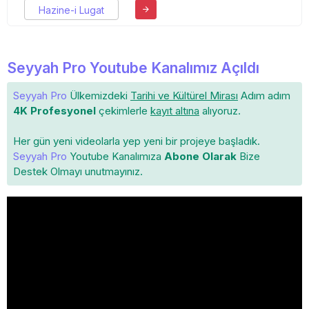
Hazine-i Lugat
Seyyah Pro Youtube Kanalımız Açıldı
Seyyah Pro
Ülkemizdeki
Tarihi ve Kültürel Mirası
Adım adım
4K Profesyonel
çekimlerle
kayıt altına
alıyoruz.
Her gün yeni videolarla yep yeni bir projeye başladık.
Seyyah Pro
Youtube Kanalımıza
Abone Olarak
Bize
Destek Olmayı unutmayınız.