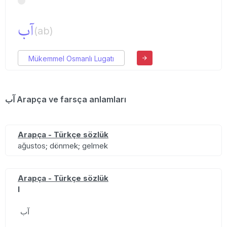
آب
(ab)
Mükemmel Osmanlı Lugatı
آب Arapça ve farsça anlamları
Arapça - Türkçe sözlük
ağustos; dönmek; gelmek
Arapça - Türkçe sözlük
I
آب