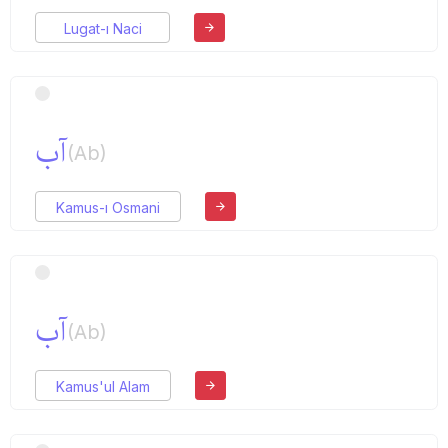
Lugat-ı Naci
آب
(Ab)
Kamus-ı Osmani
آب
(Ab)
Kamus'ul Alam