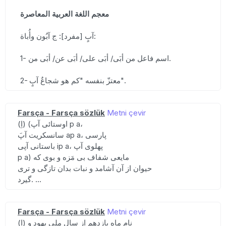
معجم اللغة العربية المعاصرة
آبٍ [مفرد]: ج آبُون وأُباة:
1- اسم فاعل من أبَى/ أبَى على/ أبَى عن/ أبَى من.
2- معتزّ بنفسه "كم هو شجاعٌ آبٍ".
Farsça - Farsça sözlük
Metni çevir
(اِ) (اوستائی آپ p a،
سانسکریت آپَ ap a، پارسی
باستانی آپی ip a، پهلوی آپ
p a) مایعی شفاف بی مَزه و بوی که
حیوان از آن آشامد و نبات بدان تازگی و تری
گیرد. ...
Farsça - Farsça sözlük
Metni çevir
(اِ) نام ماه یازدهم از سال ملی یهود و