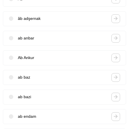
âb adşernak
ab anbar
Ab Ankur
ab baz
ab bazi
ab endam