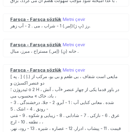
با غذا آمیخته شود موجب سهولت هضم آن می گردد، بزاق .
Farsça - Farsça sözlük
Metni çevir
رز (بِ رَ)(اِمر.) 1 - شراب ، می . 2 - آب زهر.
Farsça - Farsça sözlük
Metni çevir
خانه (نِ) (اِمر.) مستراح ، مبرز، مبال .
Farsça - Farsça sözlük
Metni çevir
[ په . ] ( اِ.) مایعی است شفاف ، بی طعم و بی بو، مرکب از
دو عنصر اکسیژن و
ئیدروژن ؛ o 2 H ، در باور قدما یکی از چهار عنصر «آب ، آتش
، باد، خاک » محسوب می
شده . معانی کنایی آب : 1 - آبرو. 2 - جلا، درخشندگی . 3 -
رونق . 4 - اشک . 5 -
عرق . 6 - نازکی . 7 - شادابی . 8 - زیبایی و شکوه . 9 - مَنی
، نطفه . 10 - ارج ،
قیمت . 11 - پیشاب ، ادرار. 12 - عصاره ، شیره . 13 - رود، نهر.