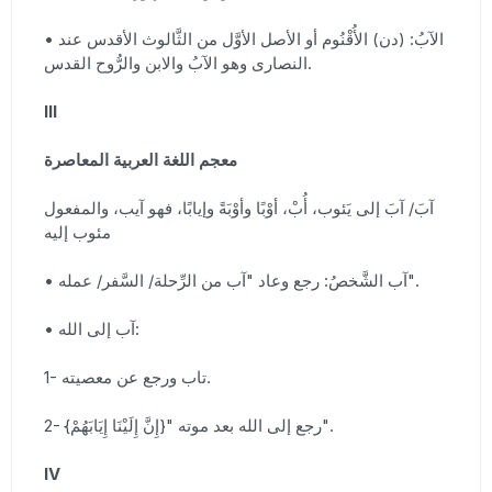
• الآبُ: (دن) الأُقْنُوم أو الأصل الأوَّل من الثَّالوث الأقدس عند
النصارى وهو الآبُ والابن والرُّوح القدس.
III
معجم اللغة العربية المعاصرة
آبَ/ آبَ إلى يَئوب، أُبْ، أوْبًا وأوْبَةً وإيابًا، فهو آيب، والمفعول
مئوب إليه
• آب الشَّخصُ: رجع وعاد "آب من الرِّحلة/ السَّفر/ عمله".
• آب إلى الله:
1- تاب ورجع عن معصيته.
2- رجع إلى الله بعد موته "{إِنَّ إِلَيْنَا إِيَابَهُمْ}".
IV