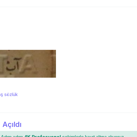
ş sözlük
 Açıldı
Adım adım
4K Profesyonel
çekimlerle
kayıt altına
alıyoruz.