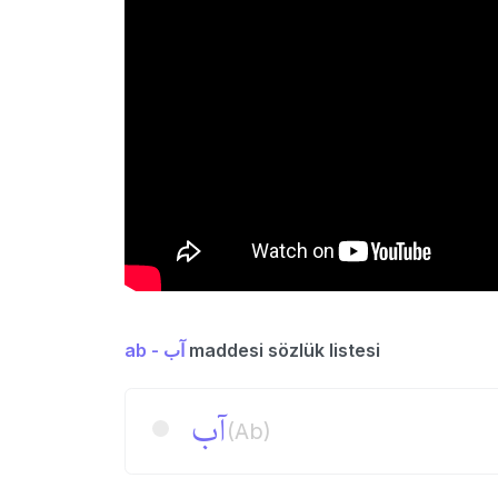
ab - آب
maddesi sözlük listesi
آب
(Ab)