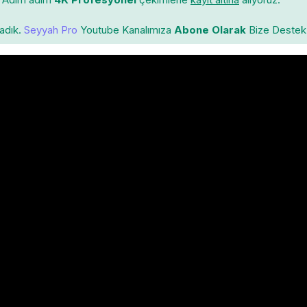
ladık.
Seyyah Pro
Youtube Kanalımıza
Abone Olarak
Bize Destek 