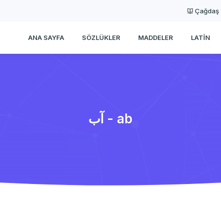
Çağdaş
ANA SAYFA
SÖZLÜKLER
MADDELER
LATIN
آب - ab