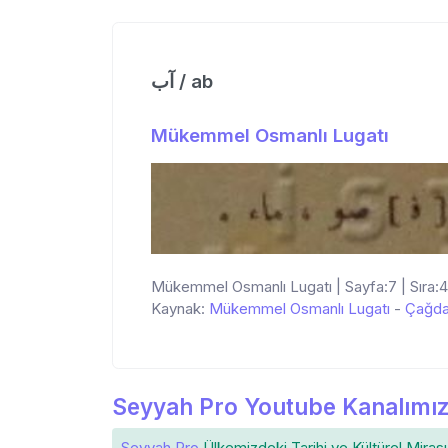
آب / ab
Mükemmel Osmanlı Lugatı
Mükemmel Osmanlı Lugatı | Sayfa:7 | Sıra:4
Kaynak:
Mükemmel Osmanlı Lugatı
-
Çağda
Seyyah Pro Youtube Kanalımız
Seyyah Pro
Ülkemizdeki
Tarihi ve Kültürel Mirası