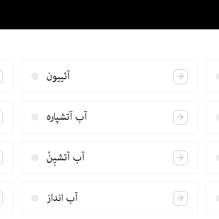
آئییون
آب آتشپاره
آب آتشیٖنْ
آب انداز