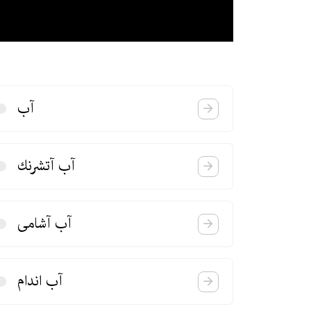
آب
آب آتشرنك
آب آشامی
آب اندام