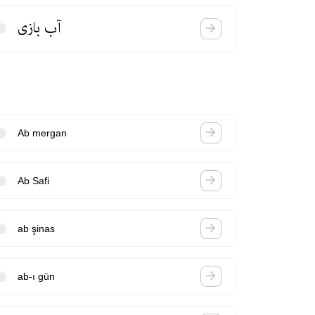
آب بازی
Ab mergan
Ab Safi
ab şinas
ab-ı gün