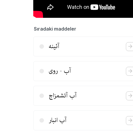
Sıradaki maddeler
آئینه
آب - روی
آب آتشمزاج
آب انبار