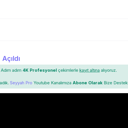
 Açıldı
Adım adım
4K Profesyonel
çekimlerle
kayıt altına
alıyoruz.
ladık.
Seyyah Pro
Youtube Kanalımıza
Abone Olarak
Bize Destek 