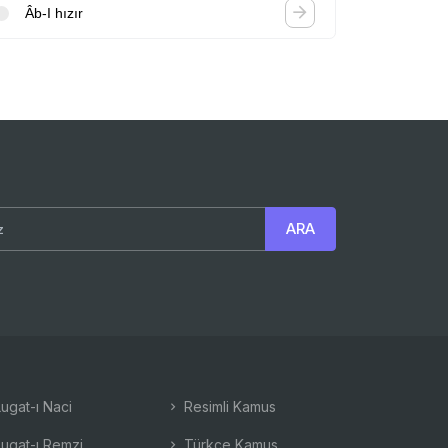
Âb-I hızır
ugat-ı Naci
Resimli Kamus
ugat-ı Remzi
Türkçe Kamus