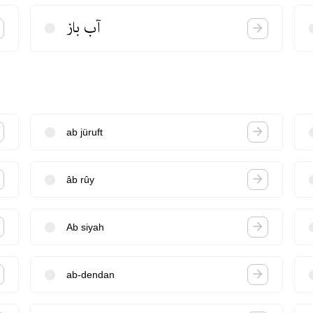
آب باز
ab jüruft
âb rûy
Ab siyah
ab-dendan