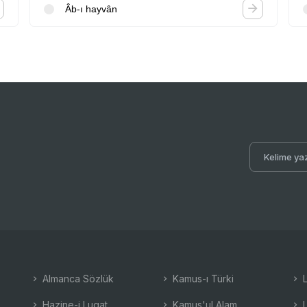
Âb-ı hayvân
Almanca Sözlük
Kamus-ı Türki
L
Hazine-i Lugat
Kamus'ul Alam
L