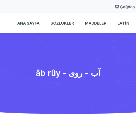
Çağdaş
ANA SAYFA
SÖZLÜKLER
MADDELER
LATIN
âb rûy - آب - روی