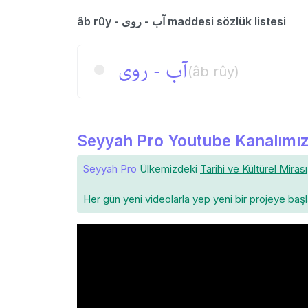
âb rûy - آب - روی maddesi sözlük listesi
آب - روی
(âb rûy)
Seyyah Pro Youtube Kanalımız
Seyyah Pro
Ülkemizdeki
Tarihi ve Kültürel Mirası
Her gün yeni videolarla yep yeni bir projeye baş