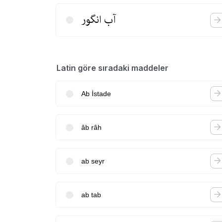
آب انگور
Latin göre sıradaki maddeler
Ab İstade
âb râh
ab seyr
ab tab