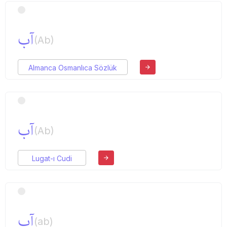
آب
(Ab)
Almanca Osmanlıca Sözlük
آب
(Ab)
Lugat-ı Cudi
آب
(ab)