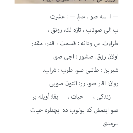
— ا. سه صو . عالم — : عشرت
ب الی صوتاب ، تازە لك، رونق ،
طراوت. س ودانه : قسمت ، قدر، مقدر
اولان رزق. صشور : اجی صو. —
شیرین : طاتلی صو. طرب : شراب.
روان: اقار صو. زر: التون صویی
— زندكی ، — حیات ، — بقا: أویله بر
صو ایتمش كه بولوب ده ایچنلره حیات
سرمدی