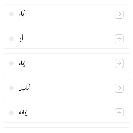
آباء
أبا
إباء
أبابیل
إباته