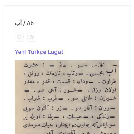
آب / Ab
Yeni Türkçe Lugat