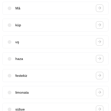
Mâ
küp
uş
haza
festekiz
limonata
sübye