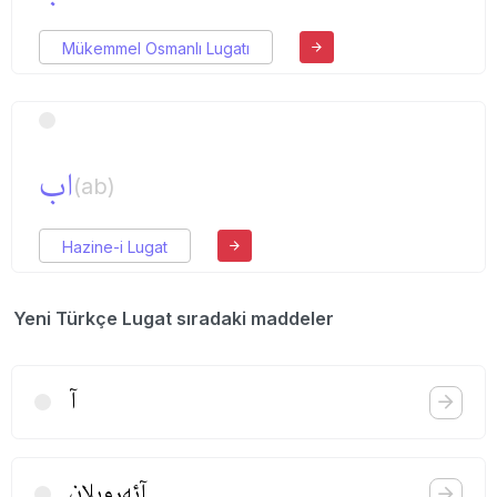
Mükemmel Osmanlı Lugatı
اب
(ab)
Hazine-i Lugat
Yeni Türkçe Lugat sıradaki maddeler
آ
آئه‌روپلان