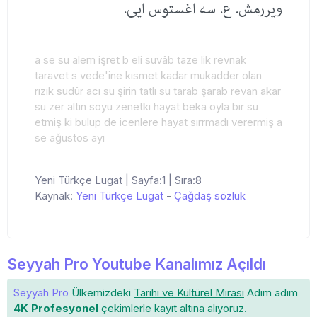
ویررمش. ع. سه اغستوس ایی.
a se su alem işret b eli suvâb taze lik revnak
taravet s vede'ine kısmet kadar mukadder olan
rızık sudûr acı su şirin tatlı su tarab şarab revan akar
su zer altın soyu zenetki hayat beka oyla bir su
etmiş ki bulup de icenlere hayat sırrmadı verermiş a
se ağustos ayı
Yeni Türkçe Lugat | Sayfa:1 | Sıra:8
Kaynak:
Yeni Türkçe Lugat
-
Çağdaş sözlük
Seyyah Pro Youtube Kanalımız Açıldı
Seyyah Pro
Ülkemizdeki
Tarihi ve Kültürel Mirası
Adım adım
4K Profesyonel
çekimlerle
kayıt altına
alıyoruz.