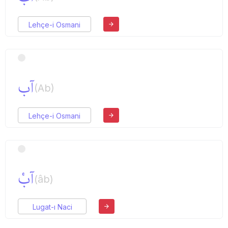
Lehçe-i Osmani
آب
(Ab)
Lehçe-i Osmani
آبْ
(âb)
Lugat-ı Naci