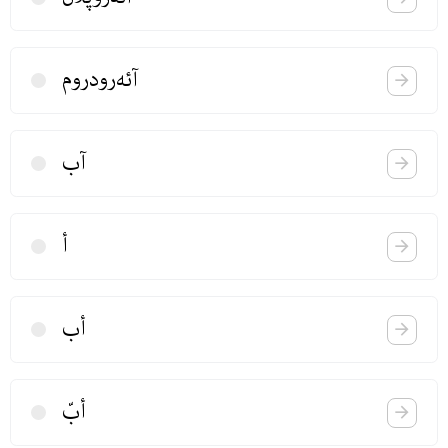
آئه‌رودروم
آب
أ
أب
أبّ