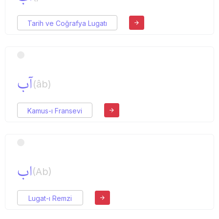
Tarih ve Coğrafya Lugatı
آب
(âb)
Kamus-ı Fransevi
اب
(Ab)
Lugat-ı Remzi