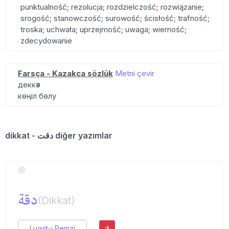
punktualność; rezolucja; rozdzielczość; rozwiązanie;
srogość; stanowczość; surowość; ścisłość; trafność;
troska; uchwała; uprzejmość; uwaga; wierność;
zdecydowanie
Farsça - Kazakca sözlük
Metni çevir
деккәт
көңіл бөлу
dikkat - دقت diğer yazımlar
دقة
(Dikkat)
Lugat-ı Remzi