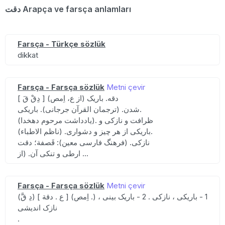
دقت Arapça ve farsça anlamları
Farsça - Türkçe sözlük
dikkat
Farsça - Farsça sözlük
Metni çevir
[ دِقْ قَ ] (از ع، اِمص) دقه. باریک
شدن. (ترجمان القرآن جرجانی). باریکی.
(یادداشت مرحوم دهخدا). ظرافت و نازکی و
باریکی از هر چیز و دشواری. (ناظم الاطباء).
نازکی. (فرهنگ فارسی معین): قَصفة؛ دقت
ارطی و تنکی آن. (از ...
Farsça - Farsça sözlük
Metni çevir
(دِ قَّ) [ ع . دقة ] (اِمص .) 1 - باریکی ، نازکی . 2 - باریک بینی ،
نازک اندیشی
.