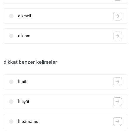
dikmeli
diktam
dikkat benzer kelimeler
İhbâr
İhtiyât
İhbârnâme