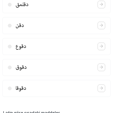
دقلمق
دقن
دقوع
دقوق
دقوقا
Latin göre sıradaki maddeler