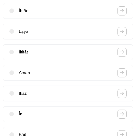
İhtâr
Eşya
İltifât
Aman
Îkâz
În
Bâğ