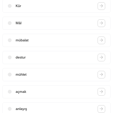
Kûr
Mâl
mübalat
destur
mühlet
açmak
anlayış