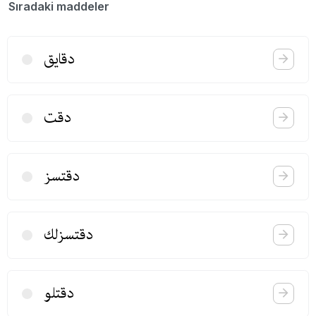
Sıradaki maddeler
دقایق
دقت
دقتسز
دقتسزلك
دقتلو