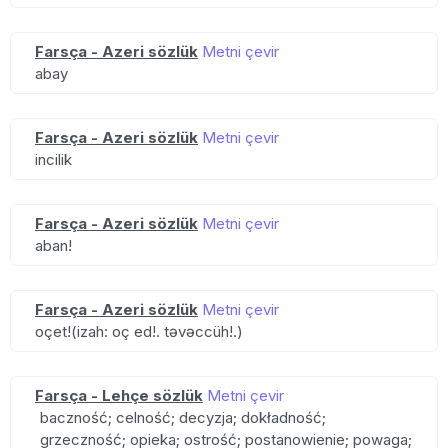
Farsça - Azeri sözlük
Metni çevir
abay
Farsça - Azeri sözlük
Metni çevir
incilik
Farsça - Azeri sözlük
Metni çevir
aban!
Farsça - Azeri sözlük
Metni çevir
oçet!(izah: oç ed!. təvəccüh!.)
Farsça - Lehçe sözlük
Metni çevir
baczność; celność; decyzja; dokładność;
grzeczność; opieka; ostrość; postanowienie; powaga;