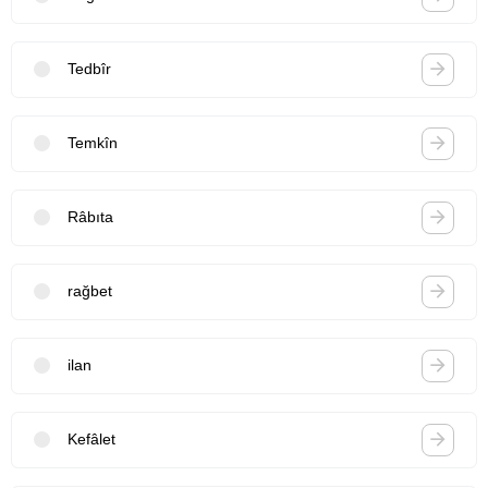
Tedbîr
Temkîn
Râbıta
rağbet
ilan
Kefâlet