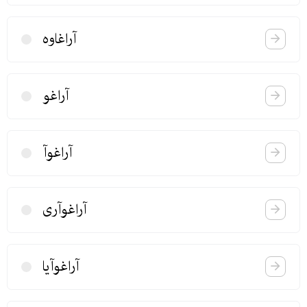
آراغاوە
آراغو
آراغوآ
آراغوآری
آراغوآیا