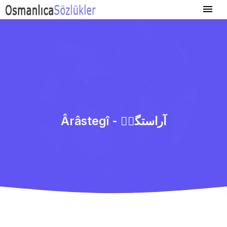
Ârâstegî - آراستگیٖ