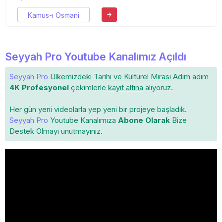
Kamus-ı Osmani
Seyyah Pro Youtube Kanalımız Açıldı
Seyyah Pro
Ülkemizdeki
Tarihi ve Kültürel Mirası
Adım adım
4K Profesyonel
çekimlerle
kayıt altına
alıyoruz.
Her gün yeni videolarla yep yeni bir projeye başladık.
Seyyah Pro
Youtube Kanalımıza
Abone Olarak
Bize
Destek Olmayı unutmayınız.