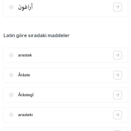
آراغون
Latin göre sıradaki maddeler
arastak
Ârâste
Ârâstegî
arasteki