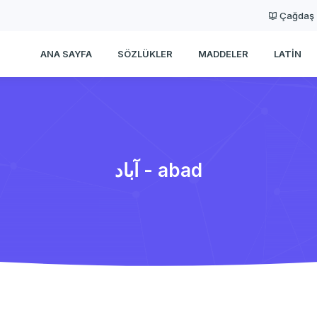
Çağdaş
ANA SAYFA
SÖZLÜKLER
MADDELER
LATIN
آباد - abad