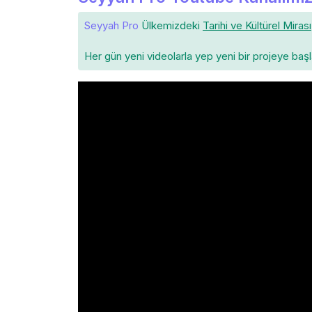
Seyyah Pro
Ülkemizdeki
Tarihi ve Kültürel Mirası
Her gün yeni videolarla yep yeni bir projeye baş