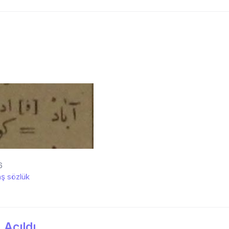
6
ş sözlük
 Açıldı