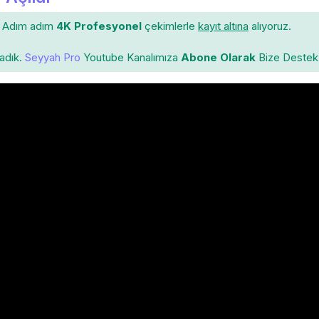
Adım adım
4K Profesyonel
çekimlerle
kayıt altına
alıyoruz.
ladık.
Seyyah Pro
Youtube Kanalımıza
Abone Olarak
Bize Destek 