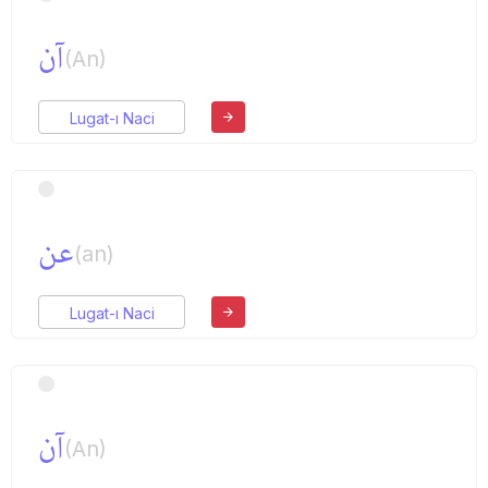
آن
(An)
Lugat-ı Naci
عن
(an)
Lugat-ı Naci
آن
(An)