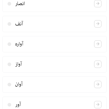
انصار
آنف
آواره
آواز
آوان
آور