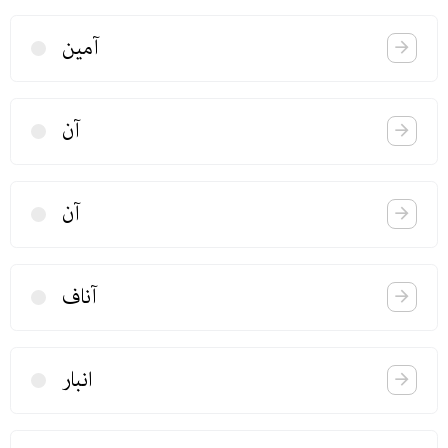
آمین
آن
آن
آناف
انبار