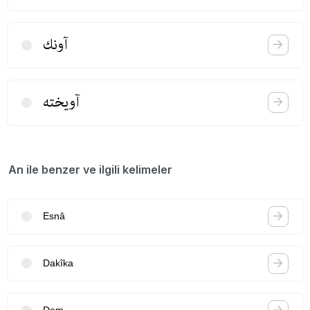
آونك
آویخته
An ile benzer ve ilgili kelimeler
Esnâ
Dakîka