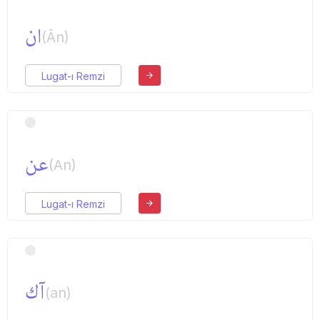
ان
(Ân)
Lugat-ı Remzi
عن
(An)
Lugat-ı Remzi
آك
(an)