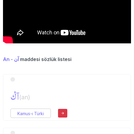
An - آن
maddesi sözlük listesi
آڭ
(an)
Kamus-ı Türki