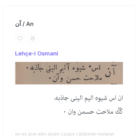
آن / An
Lehçe-i Osmani
ان اس شیوه الیم الینی جاذبه.
ڭڭ ملاحت حسمن وان ٠
en es şive elim alyanı cazipe câzibenin melahat