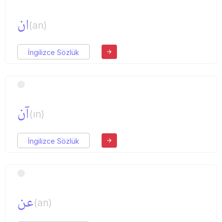
ان
(an)
İngilizce Sözlük
آن
(ın)
İngilizce Sözlük
عن
(an)