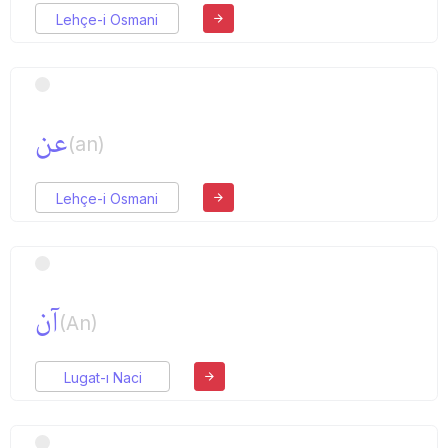
Lehçe-i Osmani
عن
(an)
Lehçe-i Osmani
آن
(An)
Lugat-ı Naci