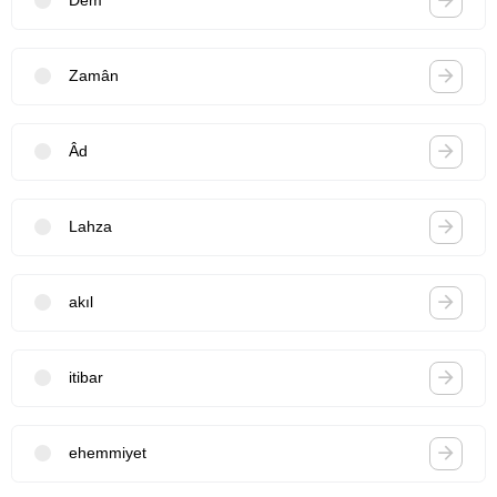
Dem
Zamân
Âd
Lahza
akıl
itibar
ehemmiyet