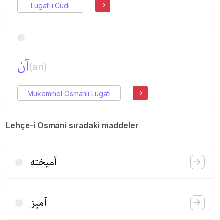
Lugat-ı Cudi
آن
(an)
Mükemmel Osmanlı Lugatı
Lehçe-i Osmani sıradaki maddeler
آمیخته
آمیز