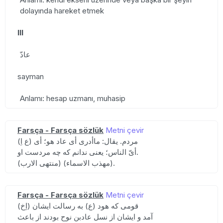
dolayında hareket etmek
III
عادّ
sayman
Anlamı: hesap uzmanı, muhasip
Farsça - Farsça sözlük
Metni çevir
(ع اِ) مردم. یقال: ماأدری أی عاد هو؛ أی
أیّ الناس؛ یعنی ندانم که چه مردست او.
(منتهی الارب) (مهذب الاسماء).
Farsça - Farsça sözlük
Metni çevir
(اِخ) قومی که هود (ع) به رسالت ایشان
آمد و ایشان از نسل عادبن نوح بودند از باعث