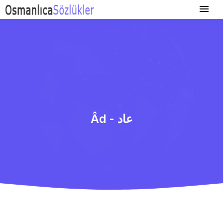
Âd - عاد