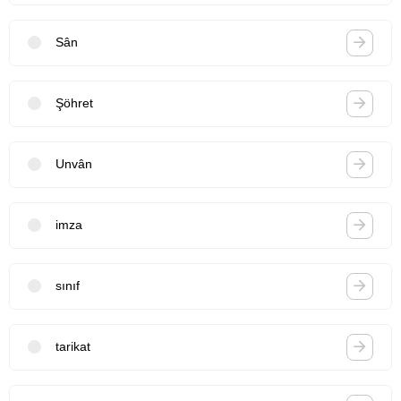
Sân
Şöhret
Unvân
imza
sınıf
tarikat