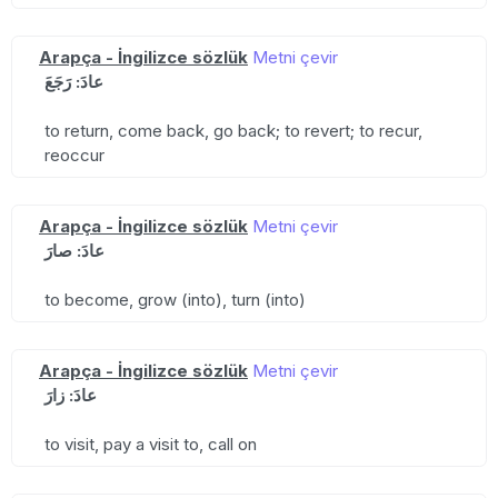
Arapça - İngilizce sözlük
Metni çevir
عادَ: رَجَعَ
to return, come back, go back; to revert; to recur,
reoccur
Arapça - İngilizce sözlük
Metni çevir
عادَ: صارَ
to become, grow (into), turn (into)
Arapça - İngilizce sözlük
Metni çevir
عادَ: زارَ
to visit, pay a visit to, call on