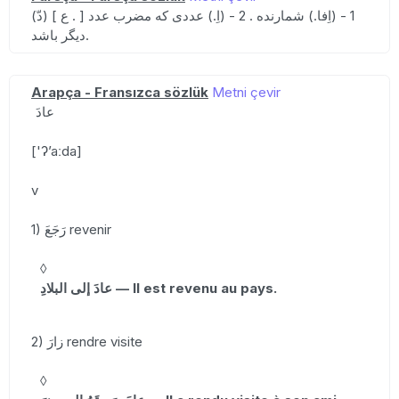
(دّ) [ ع . ] 1 - (اِفا.) شمارنده . 2 - (اِ.) عددی که مضرب عدد
دیگر باشد.
Arapça - Fransızca sözlük
Metni çevir
عادَ
['ʔʼaːda]
v
1) رَجَعَ revenir
◊
عادَ إلى البلادِ — Il est revenu au pays.
2) زارَ rendre visite
◊