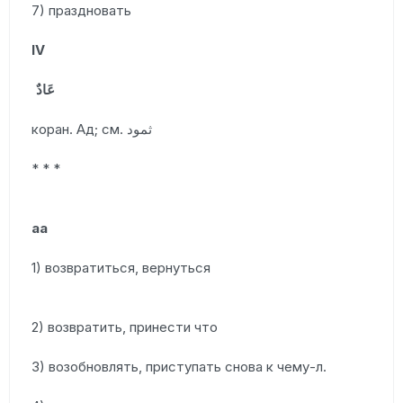
7) праздновать
IV
عَادٌ
коран. Ад; см. ثمود
* * *
аа
1) возвратиться, вернуться
2) возвратить, принести что
3) возобновлять, приступать снова к чему-л.