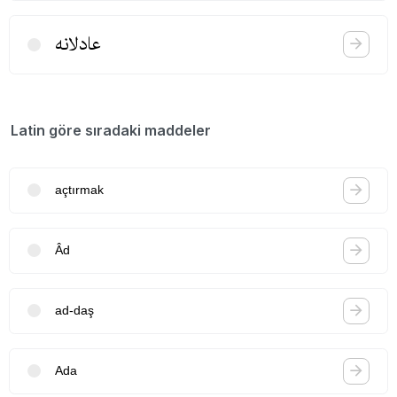
عادلانه
Latin göre sıradaki maddeler
açtırmak
Âd
ad-daş
Ada