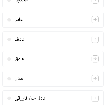
عادر
عادف
عادق
عادل
عادل خان فاروقی