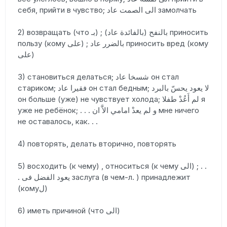
себя, прийти в чувство; الى الصمت عاد замолчать
2) возвращать (что بـ) ; (بالنفح (بالفائدة عاد приносить
пользу (кому على) ; بالضرر عاد приносить вред (кому
على)
3) становиться делаться; شسخا عاد он стал
стариком; فقيرا عاد он стал бедным; لا يعود يحسّ بالبرد
он больше (уже) не чувствует холода; لم أَعُدْ طفلا я
уже не ребёнок; . . . و لم يعدْ امامي الاَّ ان мне ничего
не оставалось, как. . .
4) повторять, делать вторично, повторять
5) восходить (к чему) , относиться (к чему الى) ; . .
. يعود الفضل فى заслуга (в чем-л. ) принадлежит
(комуل)
6) иметь причиной (что الى)