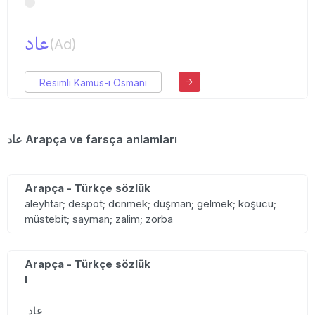
عاد
(Ad)
Resimli Kamus-ı Osmani
عاد Arapça ve farsça anlamları
Arapça - Türkçe sözlük
aleyhtar; despot; dönmek; düşman; gelmek; koşucu;
müstebit; sayman; zalim; zorba
Arapça - Türkçe sözlük
I
عادٍ