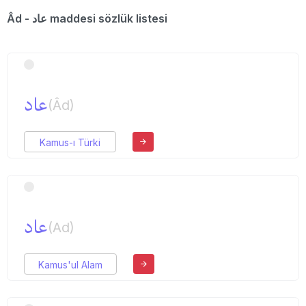
Âd - عاد maddesi sözlük listesi
عاد
(Âd)
Kamus-ı Türki
عاد
(Ad)
Kamus'ul Alam