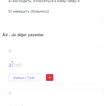
4) восходить, относиться к кому-чему-л.
5) навещать (больного)
Âd - عاد diğer yazımlar
آد
(ad)
Kamus-ı Türki