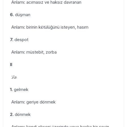
Anlamı: acımasız ve haksız davranan
6.
düşman
Anlamı: birinin kötülüğünü isteyen, hasım
7.
despot
Anlamı: müstebit, zorba
II
عادَ
1.
gelmek
Anlamı: geriye dönmek
2.
dönmek
Anlamı: kendi ekseni üzerinde veya başka bir şeyin