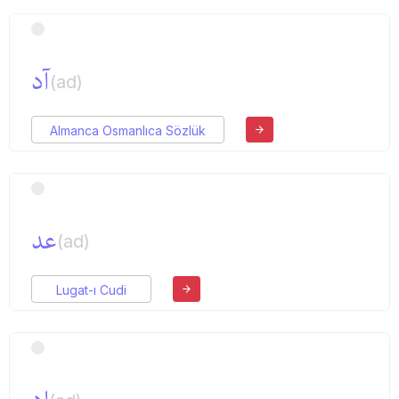
آد
(ad)
Almanca Osmanlıca Sözlük
عد
(ad)
Lugat-ı Cudi