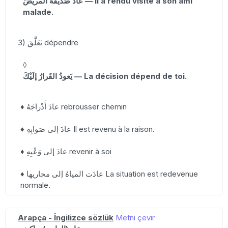
عادَ صَديقَهُ المريضَ — Il a rendu visite à son ami
malade.
3) تَعَلَّقَ dépendre
◊
يَعودُ القَرارُ إلَيْكَ — La décision dépend de toi.
♦ عادَ أَدْراجَهُ rebrousser chemin
♦ عادَ إلى صَوابِهِ Il est revenu à la raison.
♦ عادَ إلى وَعْيِهِ revenir à soi
♦ عادَت المياهُ إلى مجاريها La situation est redevenue
normale.
Arapça - İngilizce sözlük
Metni çevir