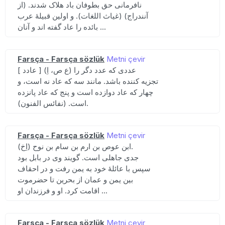
نافرمانی حق بطوفان باد هلاک شدند. (از
آنندراج) (غیاث اللغات). و اولین قبیلهٔ عرب
بائده را عاد گفته اند و آنان ...
Farsça - Farsça sözlük
Metni çevir
[ عادد ] (ع ص، اِ) عددی که عدد دگر را
تجزیه کننده باشد. مانند سه که عاد نه است، و
چهار که عاد دوازده است و پنج که عاد پانزده
است. (نفائس الفنون).
Farsça - Farsça sözlük
Metni çevir
(اِخ) ابن عوص بن ارم بن سام بن نوح.
جدی جاهلی است. گویند وی در بابل بود
سپس با عائلهٔ خود به یمن رفت و در احقاف
بین یمن و عمان از بحرین تا حضرموت
اقامت کرد. او و فرزندان او ...
Farsça - Farsça sözlük
Metni çevir