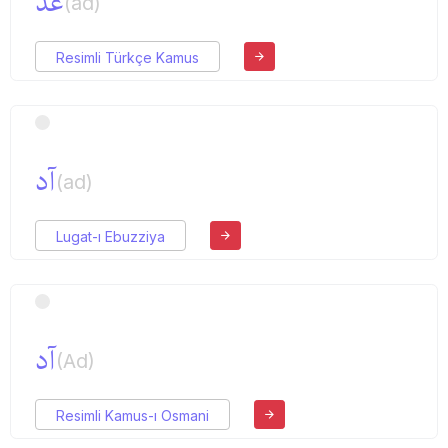
عد
(ad)
Resimli Türkçe Kamus
آد
(ad)
Lugat-ı Ebuzziya
آد
(Ad)
Resimli Kamus-ı Osmani