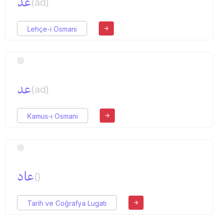
عد
(ad)
Lehçe-i Osmani
عد
(ad)
Kamus-ı Osmani
عاد
()
Tarih ve Coğrafya Lugatı