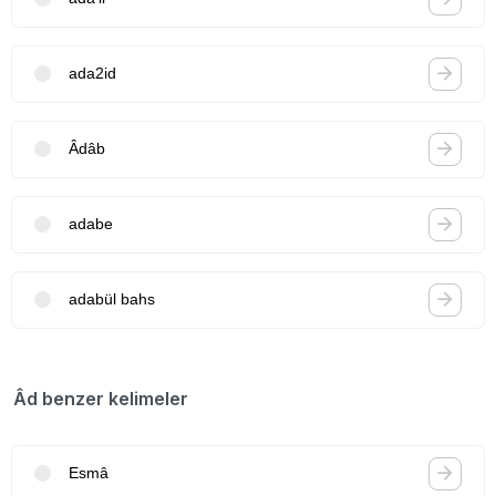
ada2id
Âdâb
adabe
adabül bahs
Âd benzer kelimeler
Esmâ