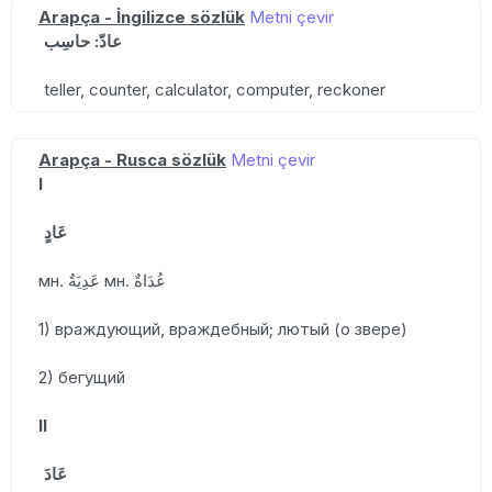
Arapça - İngilizce sözlük
Metni çevir
عادّ: حاسِب
teller, counter, calculator, computer, reckoner
Arapça - Rusca sözlük
Metni çevir
I
عَادٍ
мн. عَدِيَةٌ мн. عُدَاةٌ
1) враждующий, враждебный; лютый (о звере)
2) бегущий
II
عَادَ