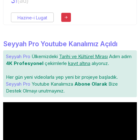
اد
(ad)
Hazine-i Lugat
Seyyah Pro Youtube Kanalımız Açıldı
Seyyah Pro
Ülkemizdeki
Tarihi ve Kültürel Mirası
Adım adım
4K Profesyonel
çekimlerle
kayıt altına
alıyoruz.
Her gün yeni videolarla yep yeni bir projeye başladık.
Seyyah Pro
Youtube Kanalımıza
Abone Olarak
Bize
Destek Olmayı unutmayınız.