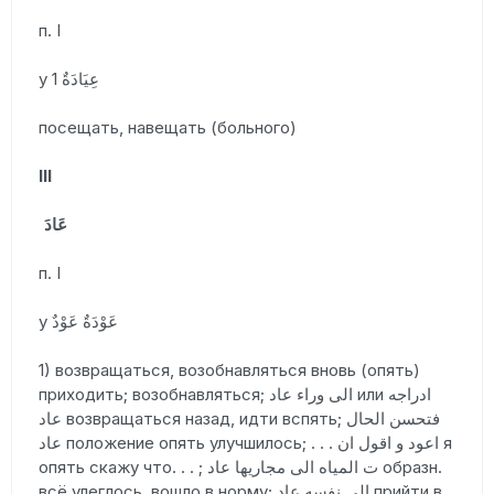
п. I
у 1 عِيَادَةٌ
посещать, навещать (больного)
III
عَادَ
п. I
у عَوْدَةٌ عَوْدٌ
1) возвращаться, возобнавляться вновь (опять)
приходить; возобнавляться; الى وراء عاد или ادراجه
عاد возвращаться назад, идти вспять; فتحسن الحال
عاد положение опять улучшилось; . . . اعود و اقول ان я
опять скажу что. . . ; ت المياه الى مجاريها عاد образн.
всё улеглось, вошло в норму; الى نفسه عاد прийти в