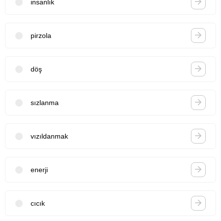
insanlık
pirzola
döş
sızlanma
vızıldanmak
enerji
cıcık