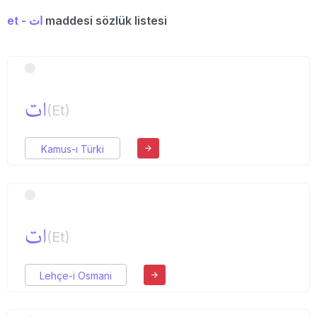
et - ات
maddesi sözlük listesi
ات
(Et)
Kamus-ı Türki
ات
(Et)
Lehçe-i Osmani