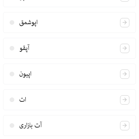
اپوشمق
آپقو
اپیون
ات
آت بازاری