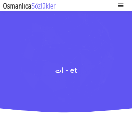
ات - et