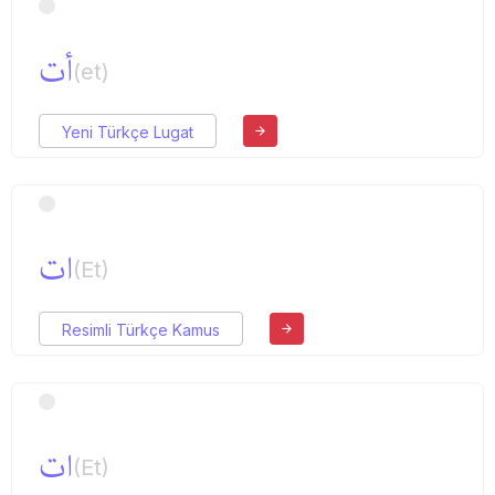
أت
(et)
Yeni Türkçe Lugat
ات
(Et)
Resimli Türkçe Kamus
ات
(Et)