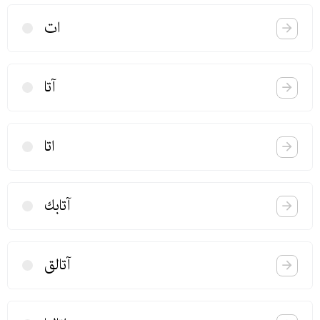
ات
آتا
اتا
آتابك
آتالق