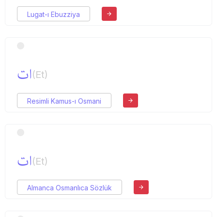
Lugat-ı Ebuzziya
ات
(Et)
Resimli Kamus-ı Osmani
ات
(Et)
Almanca Osmanlıca Sözlük