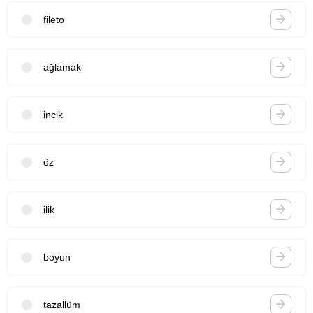
fileto
ağlamak
incik
öz
ilik
boyun
tazallüm