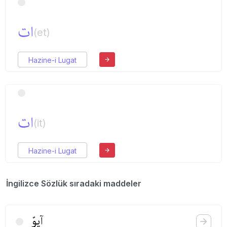
ات
(et)
Hazine-i Lugat
ات
(it)
Hazine-i Lugat
İngilizce Sözlük sıradaki maddeler
آپوّ