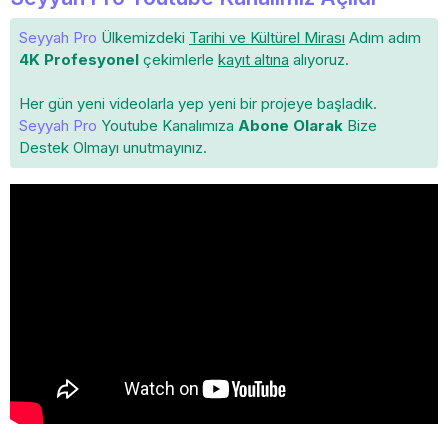
Seyyah Pro
Ülkemizdeki
Tarihi ve Kültürel Mirası
Adım adım
4K Profesyonel
çekimlerle
kayıt altına
alıyoruz.
Her gün yeni videolarla yep yeni bir projeye başladık.
Seyyah Pro
Youtube Kanalımıza
Abone Olarak
Bize
Destek Olmayı unutmayınız.