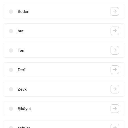
Beden
but
Ten
Derî
Zevk
Şikâyet
şehvet