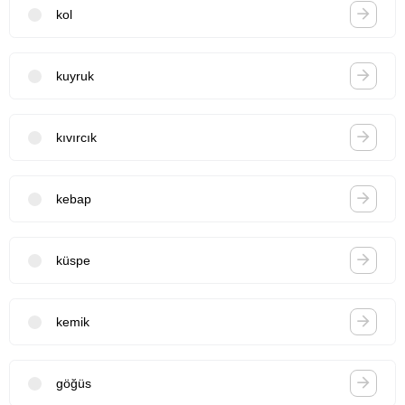
kol
kuyruk
kıvırcık
kebap
küspe
kemik
göğüs