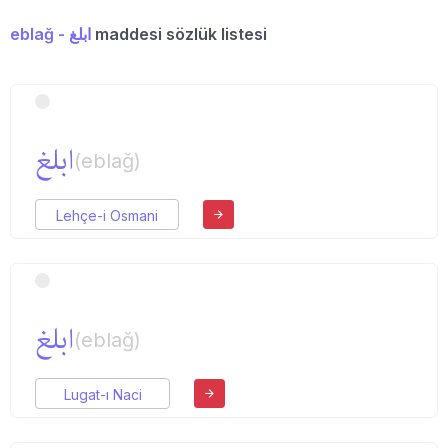
eblağ - ابلغ
maddesi sözlük listesi
ابلغ
(eblağ)
Lehçe-i Osmani
ابلغ
(eblağ)
Lugat-ı Naci