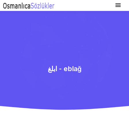
ابلغ - eblağ