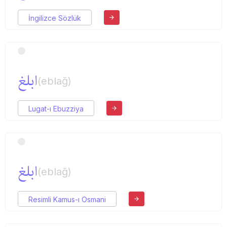
İngilizce Sözlük
ابلغ
(eblağ)
Lugat-ı Ebuzziya
ابلغ
(eblağ)
Resimli Kamus-ı Osmani