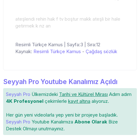
ateşlendi rehin hak f tv boştur makk ateşli bir hale
getirmek k nz an
Resimli Türkçe Kamus | Sayfa:3 | Sıra:12
Kaynak:
Resimli Türkçe Kamus
-
Çağdaş sözlük
Seyyah Pro Youtube Kanalımız Açıldı
Seyyah Pro
Ülkemizdeki
Tarihi ve Kültürel Mirası
Adım adım
4K Profesyonel
çekimlerle
kayıt altına
alıyoruz.
Her gün yeni videolarla yep yeni bir projeye başladık.
Seyyah Pro
Youtube Kanalımıza
Abone Olarak
Bize
Destek Olmayı unutmayınız.