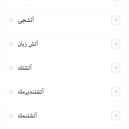
آتشجی
آتش زبان
آتشلك
آتشلندیرمك
آتشلنمك