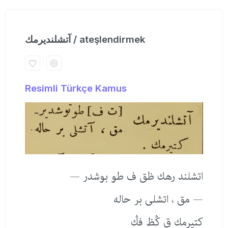
آتشلندیرمك / ateşlendirmek
Resimli Türkçe Kamus
اتشلند رهك ظق ف طو بوشدر —
— مق ، اتشلی بر حاله
كتیرمك ق ڭظ فڭ